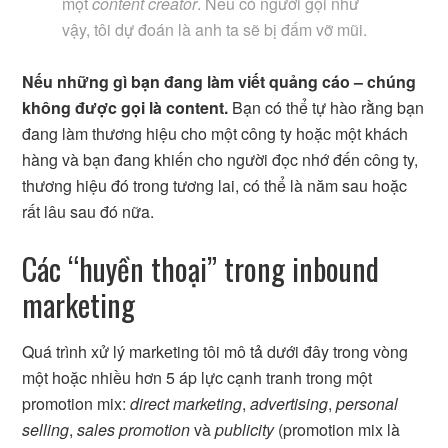
một
content creator
. Nếu có người gọi như
vậy, tôi dự đoán là anh ta sẽ bị đấm vỡ mũi.
Nếu những gì bạn đang làm viết quảng cáo – chúng
không được gọi là content.
Bạn có thể tự hào rằng bạn
đang làm thương hiệu cho một công ty hoặc một khách
hàng và bạn đang khiến cho người đọc nhớ đến công ty,
thương hiệu đó trong tương lai, có thể là năm sau hoặc
rất lâu sau đó nữa.
Các “huyền thoại” trong inbound
marketing
Quá trình xử lý marketing tôi mô tả dưới đây trong vòng
một hoặc nhiều hơn 5 áp lực cạnh tranh trong một
promotion mix:
direct marketing
,
advertising
,
personal
selling
,
sales promotion
và
publicity
(promotion mix là