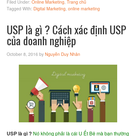
Filed Under:
Online Marketing
,
Trang chủ
Tagged With:
Digital Marketing
,
online marketing
USP là gì ? Cách xác định USP
của doanh nghiệp
October 8, 2016
by
Nguyễn Duy Nhân
USP là gì ?
Nó không phải là cái U Ết Bê mà bạn thường