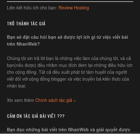
Liên kết hữu ích cho bạn:
Review Hosting
TRỞ THÀNH TÁC GIẢ
Bạn sẽ đặt câu hỏi bạn sẽ được lợi ích gì từ việc viết bài
trên NhanWeb?
Chúng tôi xin trả lời bạn là những việc làm của chúng tôi, và cả
bạn(nếu được) đều nhằm mục đích đem lại những điều hữu ích
cho cộng đồng. Tất cả đều xuất phát từ tâm huyết của người
viết đối với cộng đồng blogger và việc truyền bá kiến thức của
nhân loại.
Xin xem thêm
Chính sách tác giả »
CẢM ƠN TÁC GIẢ BÀI VIẾT ???
Bạn đọc những bài viết trên NhanWeb và giải quyết được
những câu hỏi của mình, bạn muốn gửi chút ít chi phí xem