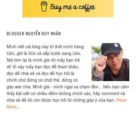
BLOGGER NGUYỄN DUY NHÂN
Mình viết cái blog này từ thời mình hàng
U2x, giờ là 3Ux và sắp bước sang U4x.
Nói tóm lại là mình già rồi mấy bạn trẻ
ơi! Vì vậy mấy bạn đọc để tham khảo,
đọc để chia sẻ và đọc để học hỏi là
chính chứ đừng có chửi thề, đừng có
gây war nha. Mình già - mình ngại va chạm lắm... Nếu bạn cảm
thấy bài viết có nhiều điểm không chính xác, hãy comment và
chia sẻ để tôi còn được học hỏi từ những góp ý của bạn.
Read
More…