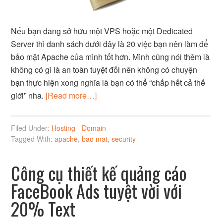
Nếu bạn đang sở hữu một VPS hoặc một Dedicated
Server thì danh sách dưới đây là 20 việc bạn nên làm để
bảo mật Apache của mình tốt hơn. Mình cũng nói thêm là
không có gì là an toàn tuyệt đối nên không có chuyện
bạn thực hiện xong nghĩa là bạn có thể “chấp hết cả thế
giới” nha.
[Read more…]
Filed Under:
Hosting - Domain
Tagged With:
apache
,
bao mat
,
security
Công cụ thiết kế quảng cáo
FaceBook Ads tuyệt vời với
20% Text