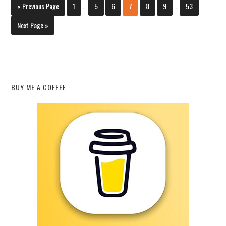
« Previous Page
1
…
5
6
7
8
9
…
53
Next Page »
BUY ME A COFFEE