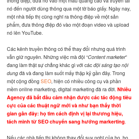
thông điệp, đưa nó vào một mẫu quảng cáo và truyền tải
nó đến người dùng thông qua một tờ báo giấy. Ngày nay,
một nhà tiếp thị cũng nghĩ ra thông điệp về một sản
phẩm, đưa thông điệp đó vào một đoạn video và upload
nó lên YouTube.
Các kênh truyền thông có thể thay đổi nhưng quá trình
vẫn giữ nguyên. Những việc mà đội “
Content marketer
”
đang làm thật sự chẳng khác gì với các
đội sáng tạo nội
dung
đã và đang làm suốt mấy thập kỷ gần đây. Trong
một cộng đồng
SEO
, hiện có nhiều công cụ và phần
mềm online marketing, digital marketing đã ra đời.
Nhiều
Agency đã bắt đầu cảm nhận được các tác động tiêu
cực của các thuật ngữ mới và như bạn thấy thời
gian gần đây: họ tìm cách định vị lại thương hiệu,
tách mình từ SEO chuyển sang hướng markerting
.
Nếu các nhà tiếp thị không thay đổi suy nghĩ của họ, họ