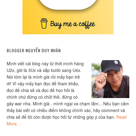
BLOGGER NGUYỄN DUY NHÂN
Mình viết cái blog này từ thời mình hàng
U2x, giờ là 3Ux và sắp bước sang U4x.
Nói tóm lại là mình già rồi mấy bạn trẻ
ơi! Vì vậy mấy bạn đọc để tham khảo,
đọc để chia sẻ và đọc để học hỏi là
chính chứ đừng có chửi thề, đừng có
gây war nha. Mình già - mình ngại va chạm lắm... Nếu bạn cảm
thấy bài viết có nhiều điểm không chính xác, hãy comment và
chia sẻ để tôi còn được học hỏi từ những góp ý của bạn.
Read
More…