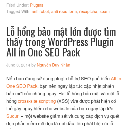
Filed Under:
Plugins
Tagged With:
anti robot
,
anti robotform
,
recaptcha
,
spam
Lỗ hổng bảo mật lớn được tìm
thấy trong WordPress Plugin
All in One SEO Pack
June 3, 2014
by
Nguyễn Duy Nhân
Nếu bạn đang sử dụng plugin hỗ trợ SEO phổ biến
All in
One SEO Pack
, bạn nên ngay lập tức cập nhật phiên
bản mới của chúng ngay. Hai lỗ hổng bảo mật và một lỗ
hổng
cross-site scripting
(XSS) vừa được phát hiện có
thể gây nguy hiểm cho website của bạn ngay lập tức.
Sucuri
– một website giám sát và cung cấp dịch vụ quét
dọn phần mềm mã độc là nơi đầu tiên phát hiện ra lỗ