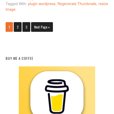
Tagged With:
plugin wordpress
,
Regenerate Thumbnails
,
resize
image
1
2
3
Next Page »
BUY ME A COFFEE