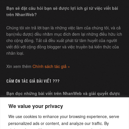
Bạn sẽ đặt câu hỏi bạn sẽ được lợi ích gì từ việc viết bài
trên NhanWeb?
Chúng tôi xin trả lời bạn là những việc làm của chúng tôi, và cả
bạn(nếu được) đều nhằm mục đích đem lại những điều hữu ích
cho cộng đồng. Tất cả đều xuất phát từ tâm huyết của người
viết đối với cộng đồng blogger và việc truyền bá kiến thức của
nhân loại.
Xin xem thêm
Chính sách tác giả »
CẢM ƠN TÁC GIẢ BÀI VIẾT ???
Bạn đọc những bài viết trên NhanWeb và giải quyết được
những câu hỏi của mình, bạn muốn gửi chút ít chi phí xem
We value your privacy
như lời cảm ơn tác giả ?
We use cookies to enhance your browsing experience, serve
Tôi sẽ rất vui nếu những bài viết của tôi có ích cho bạn đọc
personalized ads or content, and analyze our traffic. By
NhanWeb. Phần thưởng bạn dành cho tôi dù nhỏ hay lớn luôn