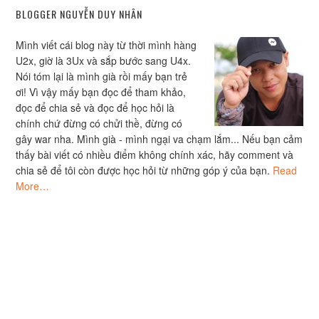
BLOGGER NGUYỄN DUY NHÂN
Mình viết cái blog này từ thời mình hàng
U2x, giờ là 3Ux và sắp bước sang U4x.
Nói tóm lại là mình già rồi mấy bạn trẻ
ơi! Vì vậy mấy bạn đọc để tham khảo,
đọc để chia sẻ và đọc để học hỏi là
chính chứ đừng có chửi thề, đừng có
gây war nha. Mình già - mình ngại va chạm lắm... Nếu bạn cảm
thấy bài viết có nhiều điểm không chính xác, hãy comment và
chia sẻ để tôi còn được học hỏi từ những góp ý của bạn.
Read
More…