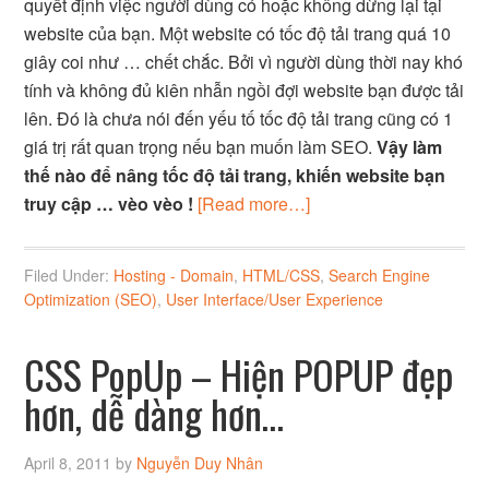
quyết định việc người dùng có hoặc không dừng lại tại
website của bạn. Một website có tốc độ tải trang quá 10
giây coi như … chết chắc. Bởi vì người dùng thời nay khó
tính và không đủ kiên nhẫn ngồi đợi website bạn được tải
lên. Đó là chưa nói đến yếu tố tốc độ tải trang cũng có 1
giá trị rất quan trọng nếu bạn muốn làm SEO.
Vậy làm
thế nào để nâng tốc độ tải trang, khiến website bạn
truy cập … vèo vèo !
[Read more…]
Filed Under:
Hosting - Domain
,
HTML/CSS
,
Search Engine
Optimization (SEO)
,
User Interface/User Experience
CSS PopUp – Hiện POPUP đẹp
hơn, dễ dàng hơn…
April 8, 2011
by
Nguyễn Duy Nhân