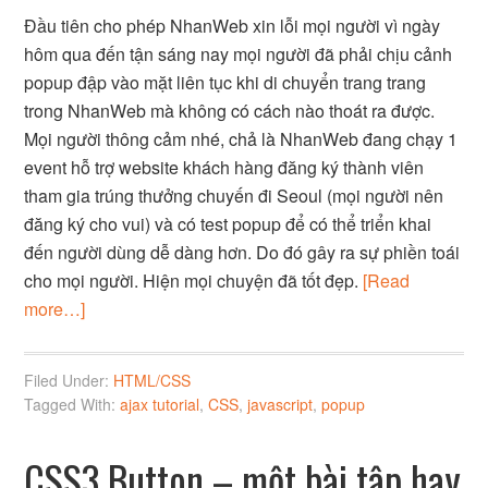
Đầu tiên cho phép NhanWeb xin lỗi mọi người vì ngày
hôm qua đến tận sáng nay mọi người đã phải chịu cảnh
popup đập vào mặt liên tục khi di chuyển trang trang
trong NhanWeb mà không có cách nào thoát ra được.
Mọi người thông cảm nhé, chả là NhanWeb đang chạy 1
event hỗ trợ website khách hàng đăng ký thành viên
tham gia trúng thưởng chuyến đi Seoul (mọi người nên
đăng ký cho vui) và có test popup để có thể triển khai
đến người dùng dễ dàng hơn. Do đó gây ra sự phiền toái
cho mọi người. Hiện mọi chuyện đã tốt đẹp.
[Read
more…]
Filed Under:
HTML/CSS
Tagged With:
ajax tutorial
,
CSS
,
javascript
,
popup
CSS3 Button – một bài tập hay