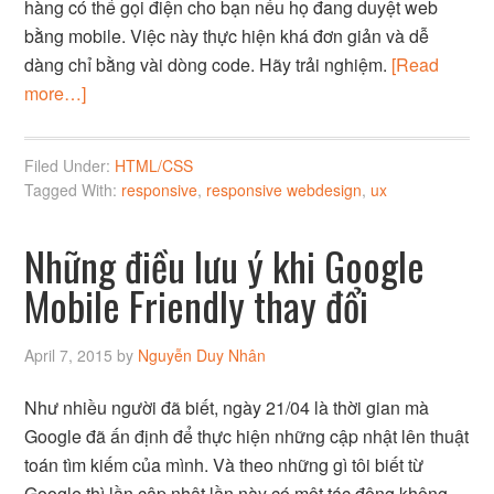
hàng có thể gọi điện cho bạn nếu họ đang duyệt web
bằng mobile. Việc này thực hiện khá đơn giản và dễ
dàng chỉ bằng vài dòng code. Hãy trải nghiệm.
[Read
more…]
Filed Under:
HTML/CSS
Tagged With:
responsive
,
responsive webdesign
,
ux
Những điều lưu ý khi Google
Mobile Friendly thay đổi
April 7, 2015
by
Nguyễn Duy Nhân
Như nhiều người đã biết, ngày 21/04 là thời gian mà
Google đã ấn định để thực hiện những cập nhật lên thuật
toán tìm kiếm của mình. Và theo những gì tôi biết từ
Google thì lần cập nhật lần này có một tác động không