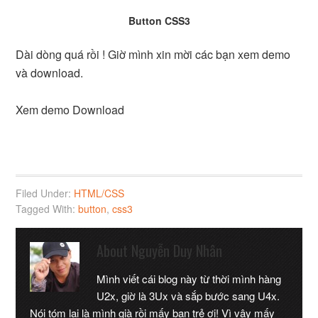
Button CSS3
Dài dòng quá rồi ! Giờ mình xin mời các bạn xem demo
và download.
Xem demo Download
Filed Under:
HTML/CSS
Tagged With:
button
,
css3
About
Nguyễn Duy Nhân
Mình viết cái blog này từ thời mình hàng
U2x, giờ là 3Ux và sắp bước sang U4x.
Nói tóm lại là mình già rồi mấy bạn trẻ ơi! Vì vậy mấy