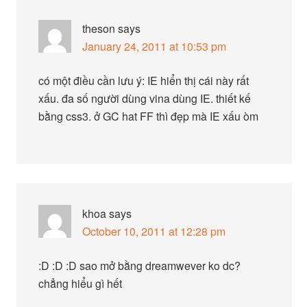
theson
says
January 24, 2011 at 10:53 pm
có một điều cần lưu ý: IE hiển thị cái này rất
xấu. đa số người dùng vina dùng IE. thiết kế
bằng css3. ở GC hat FF thì đẹp mà IE xấu òm
khoa
says
October 10, 2011 at 12:28 pm
:D :D :D sao mở bằng dreamwever ko dc?
chẳng hiểu gì hết