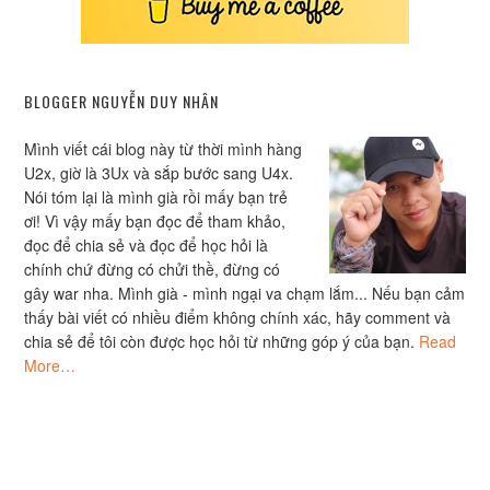
BLOGGER NGUYỄN DUY NHÂN
Mình viết cái blog này từ thời mình hàng
U2x, giờ là 3Ux và sắp bước sang U4x.
Nói tóm lại là mình già rồi mấy bạn trẻ
ơi! Vì vậy mấy bạn đọc để tham khảo,
đọc để chia sẻ và đọc để học hỏi là
chính chứ đừng có chửi thề, đừng có
gây war nha. Mình già - mình ngại va chạm lắm... Nếu bạn cảm
thấy bài viết có nhiều điểm không chính xác, hãy comment và
chia sẻ để tôi còn được học hỏi từ những góp ý của bạn.
Read
More…