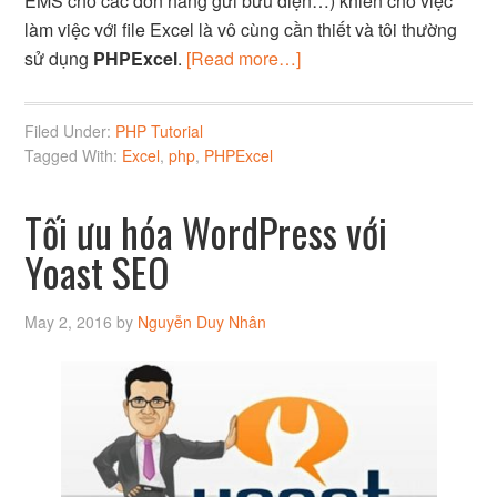
EMS cho các đơn hàng gửi bưu điện…) khiến cho việc
làm việc với file Excel là vô cùng cần thiết và tôi thường
sử dụng
PHPExcel
.
[Read more…]
Filed Under:
PHP Tutorial
Tagged With:
Excel
,
php
,
PHPExcel
Tối ưu hóa WordPress với
Yoast SEO
May 2, 2016
by
Nguyễn Duy Nhân