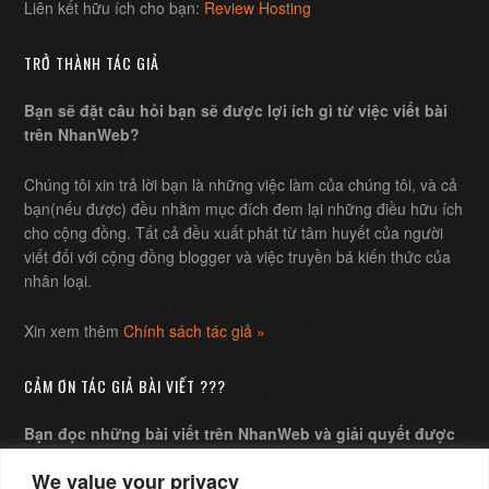
Liên kết hữu ích cho bạn:
Review Hosting
TRỞ THÀNH TÁC GIẢ
Bạn sẽ đặt câu hỏi bạn sẽ được lợi ích gì từ việc viết bài
trên NhanWeb?
Chúng tôi xin trả lời bạn là những việc làm của chúng tôi, và cả
bạn(nếu được) đều nhằm mục đích đem lại những điều hữu ích
cho cộng đồng. Tất cả đều xuất phát từ tâm huyết của người
viết đối với cộng đồng blogger và việc truyền bá kiến thức của
nhân loại.
Xin xem thêm
Chính sách tác giả »
CẢM ƠN TÁC GIẢ BÀI VIẾT ???
Bạn đọc những bài viết trên NhanWeb và giải quyết được
những câu hỏi của mình, bạn muốn gửi chút ít chi phí xem
We value your privacy
như lời cảm ơn tác giả ?