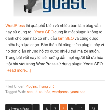
WordPress
thì quá phổ biến và nhiều bạn làm blog vẫn
hay sử dụng rồi,
Yoast SEO
cũng là một plugin không tồi
dành cho bạn nào có nhu cầu
làm SEO
và cũng được
nhiều bạn lựa chọn. Bản thân tôi cũng thích plugin này vì
nó đơn giản nhưng hỗ trợ được nhiều thứ mà tôi muốn.
Trong bài viết này tôi sẽ hướng dẫn mọi người tối ưu hóa
một bài viết trong WordPress sử dụng plugin Yoast SEO.
[Read more…]
Filed Under:
Plugins
,
Trang chủ
Tagged With:
seo
,
tối ưu hóa
,
wordpress
,
yoast seo
« Previous Page
1
…
6
7
8
9
10
…
53