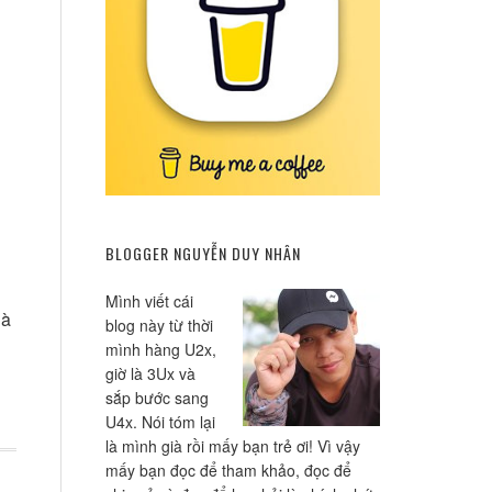
BLOGGER NGUYỄN DUY NHÂN
Mình viết cái
là
blog này từ thời
mình hàng U2x,
giờ là 3Ux và
sắp bước sang
U4x. Nói tóm lại
là mình già rồi mấy bạn trẻ ơi! Vì vậy
mấy bạn đọc để tham khảo, đọc để