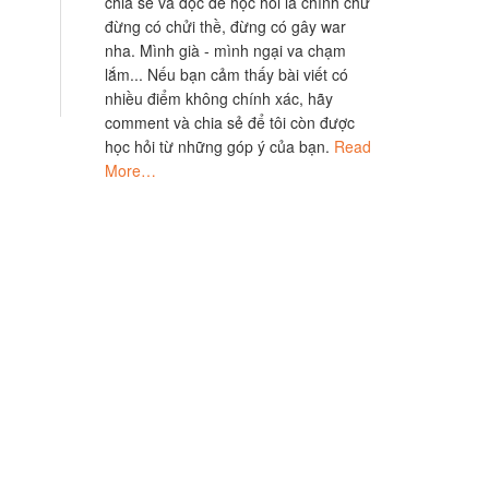
chia sẻ và đọc để học hỏi là chính chứ
đừng có chửi thề, đừng có gây war
nha. Mình già - mình ngại va chạm
lắm... Nếu bạn cảm thấy bài viết có
nhiều điểm không chính xác, hãy
comment và chia sẻ để tôi còn được
học hỏi từ những góp ý của bạn.
Read
More…