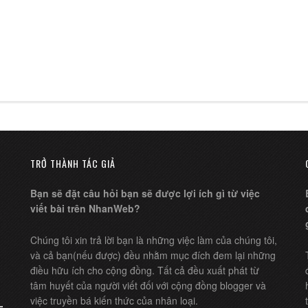
TRỞ THÀNH TÁC GIẢ
Bạn sẽ đặt câu hỏi bạn sẽ được lợi ích gì từ việc
viết bài trên NhanWeb?
Chúng tôi xin trả lời bạn là những việc làm của chúng tôi,
và cả bạn(nếu được) đều nhằm mục đích đem lại những
điều hữu ích cho cộng đồng. Tất cả đều xuất phát từ
tâm huyết của người viết đối với cộng đồng blogger và
việc truyền bá kiến thức của nhân loại.