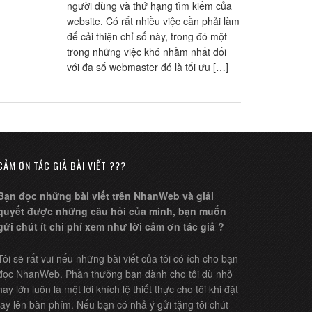
người dùng và thứ hạng tìm kiếm của
website. Có rất nhiều việc cần phải làm
để cải thiện chỉ số này, trong đó một
trong những việc khó nhằm nhất đối
với đa số webmaster đó là tối ưu […]
CẢM ƠN TÁC GIẢ BÀI VIẾT ???
Bạn đọc những bài viết trên NhanWeb và giải
quyết được những câu hỏi của mình, bạn muốn
gửi chút ít chi phí xem như lời cảm ơn tác giả ?
Tôi sẽ rất vui nếu những bài viết của tôi có ích cho bạn
đọc NhanWeb. Phần thưởng bạn dành cho tôi dù nhỏ
hay lớn luôn là một lời khích lệ thiết thực cho tôi khi đặt
tay lên bàn phím. Nếu bạn có nhả ý gửi tặng tôi chút