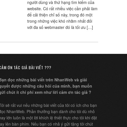
người dùng và thứ hạng tìm kiếm của
website. Có rất nhiều việc cần phải làm
để cải thiện chỉ số này, trong đó một
trong những việc khó nhằm nhất đối
với đa số webmaster đó là tối ưu […]
CẢM ƠN TÁC GIẢ BÀI VIẾT ???
Bạn đọc những bài viết trên NhanWeb và giải
quyết được những câu hỏi của mình, bạn muốn
gửi chút ít chi phí xem như lời cảm ơn tác giả ?
Tôi sẽ rất vui nếu những bài viết của tôi có ích cho bạn
đọc NhanWeb. Phần thưởng bạn dành cho tôi dù nhỏ
hay lớn luôn là một lời khích lệ thiết thực cho tôi khi đặt
tay lên bàn phím. Nếu bạn có nhả ý gửi tặng tôi chút