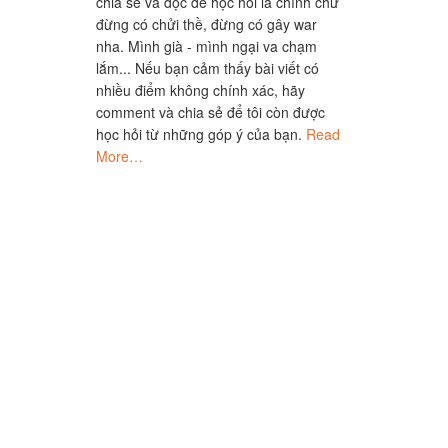
chia sẻ và đọc để học hỏi là chính chứ
đừng có chửi thề, đừng có gây war
nha. Mình già - mình ngại va chạm
lắm... Nếu bạn cảm thấy bài viết có
nhiều điểm không chính xác, hãy
comment và chia sẻ để tôi còn được
học hỏi từ những góp ý của bạn.
Read
More…