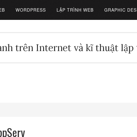
EB
WORDPRESS
LẬP TRÌNH WEB
GRAPHIC DES
nh trên Internet và kĩ thuật lập
ppServ