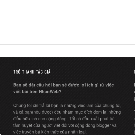
TRỞ THÀNH TÁC GIẢ
Bạn sẽ đặt câu hỏi bạn sẽ được lợi ích gì từ việc
viết bài trên NhanWeb?
Chúng tôi xin trả lời bạn là những việc làm của chúng tôi,
và cả bạn(nếu được) đều nhằm mục đích đem lại những
điều hữu ích cho cộng đồng. Tất cả đều xuất phát từ
tâm huyết của người viết đối với cộng đồng blogger và
việc truyền bá kiến thức của nhân loại.