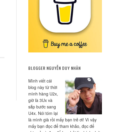
BLOGGER NGUYỄN DUY NHÂN
Mình viết cái
blog này từ thời
mình hàng U2x,
giờ là 3Ux và
sắp bước sang
U4x. Nói tóm lại
là mình già rồi mấy bạn trẻ ơi! Vì vậy
mấy bạn đọc để tham khảo, đọc để