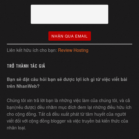
Liên kết hữu ích cho bạn:
Review Hosting
TRỞ THÀNH TÁC GIẢ
Bạn sẽ đặt câu hỏi bạn sẽ được lợi ích gì từ việc viết bài
trên NhanWeb?
Chúng tôi xin trả lời bạn là những việc làm của chúng tôi, và cả
bạn(nếu được) đều nhằm mục đích đem lại những điều hữu ích
cho cộng đồng. Tất cả đều xuất phát từ tâm huyết của người
viết đối với cộng đồng blogger và việc truyền bá kiến thức của
nhân loại.