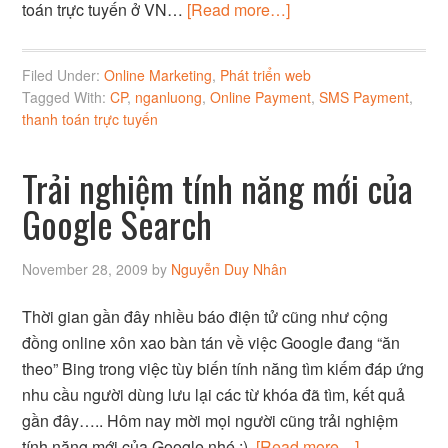
toán trực tuyến ở VN…
[Read more…]
Filed Under:
Online Marketing
,
Phát triển web
Tagged With:
CP
,
nganluong
,
Online Payment
,
SMS Payment
,
thanh toán trực tuyến
Trải nghiệm tính năng mới của
Google Search
November 28, 2009
by
Nguyễn Duy Nhân
Thời gian gần đây nhiều báo điện tử cũng như cộng
đồng online xôn xao bàn tán về việc Google đang “ăn
theo” Bing trong việc tùy biến tính năng tìm kiếm đáp ứng
nhu cầu người dùng lưu lại các từ khóa đã tìm, kết quả
gần đây….. Hôm nay mời mọi người cũng trải nghiệm
tính năng mới của Google nhé :).
[Read more…]