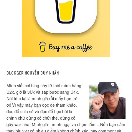
BLOGGER NGUYỄN DUY NHÂN
Mình viết cái blog này từ thời mình hàng
U2x, giờ là 3Ux và sắp bước sang U4x.
Nói tóm lại là mình già rồi mấy bạn trẻ
ơi! Vì vậy mấy bạn đọc để tham khảo,
đọc để chia sẻ và đọc để học hỏi là
chính chứ đừng có chửi thề, đừng có
gây war nha. Mình già - mình ngại va chạm lắm... Nếu bạn cảm
thấy bài viết có nhiều điểm không chính xác, hãy comment và