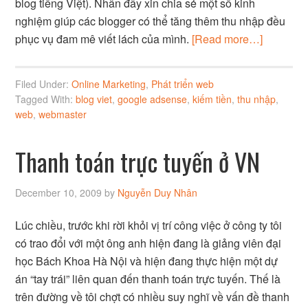
blog tiếng Việt). Nhân đây xin chia sẻ một số kinh
nghiệm giúp các blogger có thể tăng thêm thu nhập đều
phục vụ đam mê viết lách của mình.
[Read more…]
Filed Under:
Online Marketing
,
Phát triển web
Tagged With:
blog viet
,
google adsense
,
kiếm tiền
,
thu nhập
,
web
,
webmaster
Thanh toán trực tuyến ở VN
December 10, 2009
by
Nguyễn Duy Nhân
Lúc chiều, trước khi rời khỏi vị trí công việc ở công ty tôi
có trao đổi với một ông anh hiện đang là giảng viên đại
học Bách Khoa Hà Nội và hiện đang thực hiện một dự
án “tay trái” liên quan đến thanh toán trực tuyến. Thế là
trên đường về tôi chợt có nhiều suy nghĩ về vấn đề thanh