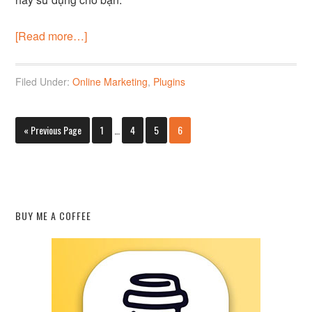
[Read more…]
Filed Under:
Online Marketing
,
Plugins
« Previous Page
1
…
4
5
6
BUY ME A COFFEE