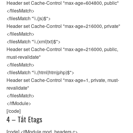
Header set Cache-Control "max-age=604800, public"
</filesMatch>
<filesMatch "\\.(js)$">
Header set Cache-Control "max-age=216000, private"
</filesMatch>
<filesMatch "\\.(xml|txt)$">
Header set Cache-Control "max-age=216000, public,
must-revalidate"
</filesMatch>
<filesMatch "\\.(html|htm|php)$">
Header set Cache-Control "max-age=1, private, must-
revalidate"
</filesMatch>
</ifModule>
[/code]
4 – Tắt Etags
[code] <ifModule mod_headers.c>