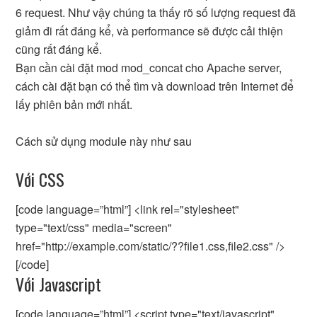
6 request. Như vậy chúng ta thấy rõ số lượng request đã
giảm đi rất đáng kể, và performance sẽ được cải thiện
cũng rất đáng kể.
Bạn cần cài đặt mod mod_concat cho Apache server,
cách cài đặt bạn có thể tìm và download trên Internet để
lấy phiên bản mới nhất.
Cách sử dụng module này như sau
Với CSS
[code language=”html”] <link rel="stylesheet"
type="text/css" media="screen"
href="http://example.com/static/??file1.css,file2.css" />
[/code]
Với Javascript
[code language=”html”] <script type="text/javascript"