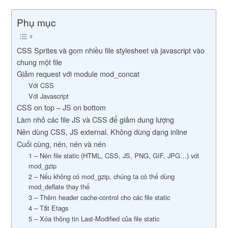
Phụ mục
CSS Sprites và gom nhiều file stylesheet và javascript vào
chung một file
Giảm request với module mod_concat
Với CSS
Với Javascript
CSS on top – JS on bottom
Làm nhỏ các file JS và CSS để giảm dung lượng
Nên dùng CSS, JS external. Không dùng dạng inline
Cuối cùng, nén, nén và nén
1 – Nén file static (HTML, CSS, JS, PNG, GIF, JPG…) với
mod_gzip
2 – Nếu không có mod_gzip, chúng ta có thể dùng
mod_deflate thay thế
3 – Thêm header cache-control cho các file static
4 – Tắt Etags
5 – Xóa thông tin Last-Modified của file static