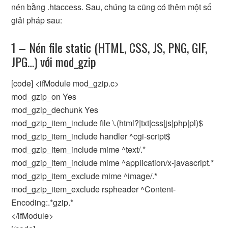
nén bằng .htaccess. Sau, chúng ta cũng có thêm một số
giải pháp sau:
1 – Nén file static (HTML, CSS, JS, PNG, GIF,
JPG…) với mod_gzip
[code] <ifModule mod_gzip.c>
mod_gzip_on Yes
mod_gzip_dechunk Yes
mod_gzip_item_include file \.(html?|txt|css|js|php|pl)$
mod_gzip_item_include handler ^cgi-script$
mod_gzip_item_include mime ^text/.*
mod_gzip_item_include mime ^application/x-javascript.*
mod_gzip_item_exclude mime ^image/.*
mod_gzip_item_exclude rspheader ^Content-
Encoding:.*gzip.*
</ifModule>