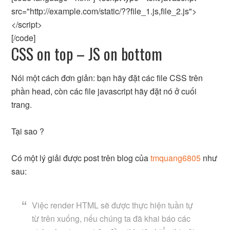
src="http://example.com/static/??file_1.js,file_2.js">
</script>
[/code]
CSS on top – JS on bottom
Nói một cách đơn giản: bạn hãy đặt các file CSS trên
phần head, còn các file javascript hãy đặt nó ở cuối
trang.
Tại sao ?
Có một lý giải được post trên blog của
tmquang6805
như
sau:
Việc render HTML sẽ được thực hiện tuần tự
từ trên xuống, nếu chúng ta đã khai báo các