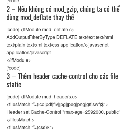
[/code]
2 – Nếu không có mod_gzip, chúng ta có thể
dùng mod_deflate thay thế
[code] <IfModule mod_deflate.c>
AddOutputFilterByType DEFLATE text/text text/html
text/plain text/xml text/css application/x-javascript
application/javascript
</IfModule>
[/code]
3 – Thêm header cache-control cho các file
static
[code] <ifModule mod_headers.c>
<filesMatch "\\.(ico|pdf|flv|jpg|jpeg|png|gif|swf)$">
Header set Cache-Control "max-age=2592000, public"
</filesMatch>
<filesMatch "\\.(css)$">