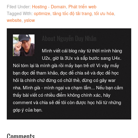
Filed Under:
Hosting - Domain
,
Phát triển web
Tagged With:
optimize
,
tăng tốc độ tải trang
,
tối ưu hóa
,
website
,
yslow
About
Nguyễn Duy Nhân
Mình viết cái blog này từ thời mình hàng
U2x, giờ là 3Ux và sắp bước sang U4x.
Nói tóm lại là mình già rồi mấy bạn trẻ ơi! Vì vậy mấy
bạn đọc để tham khảo, đọc để chia sẻ và đọc để học
hỏi là chính chứ đừng có chửi thề, đừng có gây war
nha. Mình già - mình ngại va chạm lắm... Nếu bạn cảm
thấy bài viết có nhiều điểm không chính xác, hãy
comment và chia sẻ để tôi còn được học hỏi từ những
góp ý của bạn.
Comments