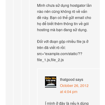
Mình chưa sử dụng hostgator lần
nào nên cũng không rõ về vấn
đề này. Bạn có thể gửi email cho
họ để biết thêm thông tin về gói
hosting mà bạn đang sử dụng.
Đối với đoạn gộp nhiều file js ở
trên đã viết rõ rồi:
src=”example.com/static/??
file_1.js,file_2.js
thatgood
says
October 26, 2012
at 4:04 pm
Í mình ở đây là nếu k dùng