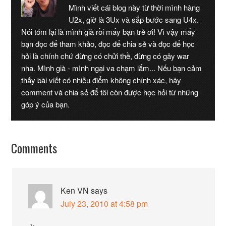
Mình viết cái blog này từ thời mình hàng
U2x, giờ là 3Ux và sắp bước sang U4x.
Nói tóm lại là mình già rồi mấy bạn trẻ ơi! Vì vậy mấy
bạn đọc để tham khảo, đọc để chia sẻ và đọc để học
hỏi là chính chứ đừng có chửi thề, đừng có gây war
nha. Mình già - mình ngại va chạm lắm... Nếu bạn cảm
thấy bài viết có nhiều điểm không chính xác, hãy
comment và chia sẻ để tôi còn được học hỏi từ những
góp ý của bạn.
Comments
Ken VN
says
July 23, 2010 at 4:58 pm