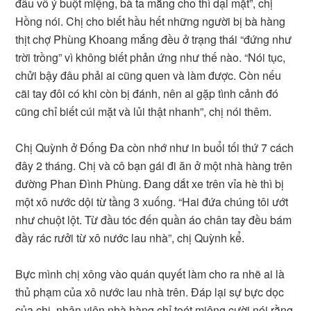
đâu vô ý buột miệng, bà ta mắng cho thì dại mặt”, chị
Hồng nói. Chị cho biết hầu hết những người bị bà hàng
thịt chợ Phùng Khoang mắng đều ở trạng thái “đứng như
trời trồng” vì không biết phản ứng như thế nào. “Nói tục,
chửi bậy đâu phải ai cũng quen và làm được. Còn nếu
cãi tay đôi có khi còn bị đánh, nên ai gặp tình cảnh đó
cũng chỉ biết cúi mặt và lủi thật nhanh”, chị nói thêm.
Chị Quỳnh ở Đống Đa còn nhớ như in buổi tối thứ 7 cách
đây 2 tháng. Chị và cô bạn gái đi ăn ở một nhà hàng trên
đường Phan Đình Phùng. Đang dắt xe trên vỉa hè thì bị
một xô nước dội từ tầng 3 xuống. “Hai đứa chúng tôi ướt
như chuột lột. Từ đầu tóc đến quần áo chân tay đều bám
đầy rác rưởi từ xô nước lau nhà”, chị Quỳnh kể.
Bực mình chị xông vào quán quyết làm cho ra nhẽ ai là
thủ phạm của xô nước lau nhà trên. Đáp lại sự bực dọc
của chị, nhân viên nhà hàng chỉ toét miệng cười nói rằng