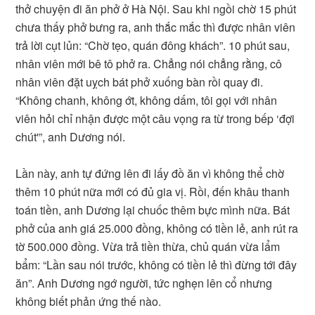
thở chuyện đi ăn phở ở Hà Nội. Sau khi ngồi chờ 15 phút
chưa thấy phở bưng ra, anh thắc mắc thì được nhân viên
trả lời cụt lủn: “Chờ tẹo, quán đông khách”. 10 phút sau,
nhân viên mới bê tô phở ra. Chẳng nói chẳng rằng, cô
nhân viên đặt uỵch bát phở xuống bàn rồi quay đi.
“Không chanh, không ớt, không dấm, tôi gọi với nhân
viên hỏi chỉ nhận được một câu vọng ra từ trong bếp ‘đợi
chút'”, anh Dương nói.
Lần này, anh tự đứng lên đi lấy đồ ăn vì không thể chờ
thêm 10 phút nữa mới có đủ gia vị. Rồi, đến khâu thanh
toán tiền, anh Dương lại chuốc thêm bực mình nữa. Bát
phở của anh giá 25.000 đồng, không có tiền lẻ, anh rút ra
tờ 500.000 đồng. Vừa trả tiền thừa, chủ quán vừa lẩm
bẩm: “Lần sau nói trước, không có tiền lẻ thì đừng tới đây
ăn”. Anh Dương ngớ người, tức nghẹn lên cổ nhưng
không biết phản ứng thế nào.