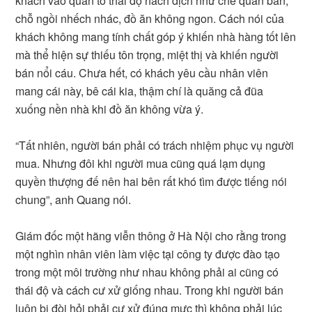
khách vào quán tỏ thái độ hách dịch như chê quán bẩn,
chỗ ngồi nhếch nhác, đồ ăn không ngon. Cách nói của
khách không mang tính chất góp ý khiến nhà hàng tốt lên
mà thể hiện sự thiếu tôn trọng, miệt thị và khiến người
bán nổi cáu. Chưa hết, có khách yêu cầu nhân viên
mang cái này, bê cái kia, thậm chí là quăng cả đũa
xuống nền nhà khi đồ ăn không vừa ý.
“Tất nhiên, người bán phải có trách nhiệm phục vụ người
mua. Nhưng đôi khi người mua cũng quá lạm dụng
quyền thượng đế nên hai bên rất khó tìm được tiếng nói
chung”, anh Quang nói.
Giám đốc một hãng viễn thông ở Hà Nội cho rằng trong
một nghìn nhân viên làm việc tại công ty được đào tạo
trong một môi trường như nhau không phải ai cũng có
thái độ và cách cư xử giống nhau. Trong khi người bán
luôn bị đòi hỏi phải cư xử đúng mực thì không phải lúc