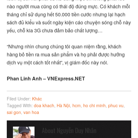
nào người mua cũng có thái độ đúng mực. Có khách mỗi
tháng chỉ sử dụng hết 50.000 tiền cước nhưng lại hạch
sách đủ kiểu và suốt ngày kiện cáo chuyện sóng chỗ này
yếu, chỗ kia 3G chưa đảm bảo chất lượng…
“Nhưng nhìn chung chúng tôi quan niệm rằng, khách
hàng bỏ tiền ra mua sản phẩm và họ phải được hưởng
dịch vụ một cách tốt nhất”, vị giám đốc này nói.
Phan Linh Anh – VNExpress.NET
Filed Under:
Khác
Tagged With:
doa khach
,
Hà Nội
,
hcm
,
ho chi minh
,
phuc vu
,
sai gon
,
van hoa
About
Nguyễn Duy Nhân