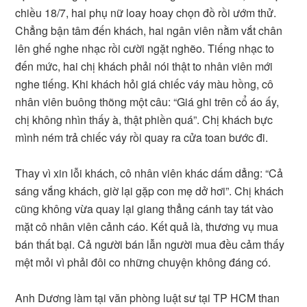
chiều 18/7, hai phụ nữ loay hoay chọn đồ rồi ướm thử.
Chẳng bận tâm đến khách, hai ngân viên nằm vắt chân
lên ghế nghe nhạc rồi cười ngặt nghẽo. Tiếng nhạc to
đến mức, hai chị khách phải nói thật to nhân viên mới
nghe tiếng. Khi khách hỏi giá chiếc váy màu hồng, cô
nhân viên buông thõng một câu: “Giá ghi trên cổ áo ấy,
chị không nhìn thấy à, thật phiền quá”. Chị khách bực
mình ném trả chiếc váy rồi quay ra cửa toan bước đi.
Thay vì xin lỗi khách, cô nhân viên khác dấm dẳng: “Cả
sáng vắng khách, giờ lại gặp con mẹ dở hơi”. Chị khách
cũng không vừa quay lại giang thẳng cánh tay tát vào
mặt cô nhân viên cảnh cáo. Kết quả là, thương vụ mua
bán thất bại. Cả người bán lẫn người mua đều cảm thấy
mệt mỏi vì phải đôi co những chuyện không đáng có.
Anh Dương làm tại văn phòng luật sư tại TP HCM than