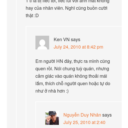
1 tí là bị liếc tới, liếc lui với ánh mắt không
hay của nhân viên. Nghĩ cũng buồn cười
thật :D
Ken VN
says
July 24, 2010 at 8:42 pm
Em người HN đây, thực ra mình cũng
quen rồi. Nói chung tuỳ quán, nhưng
cảm giác vào quán không thoải mái
lắm, thích chỗ người quen hoặc tự do
như ở nhà hơn :)
Nguyễn Duy Nhân
says
July 25, 2010 at 2:40