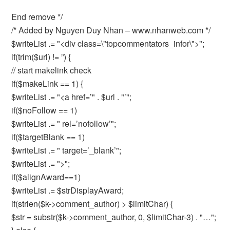
End remove */
/* Added by Nguyen Duy Nhan – www.nhanweb.com */
$writeList .= "<div class=\"topcommentators_infor\">";
if(trim($url) != ”) {
// start makelink check
if($makeLink == 1) {
$writeList .= "<a href=’" . $url . "’";
if($noFollow == 1)
$writeList .= " rel=’nofollow’";
if($targetBlank == 1)
$writeList .= " target=’_blank’";
$writeList .= ">";
if($alignAward==1)
$writeList .= $strDisplayAward;
if(strlen($k->comment_author) > $limitChar) {
$str = substr($k->comment_author, 0, $limitChar-3) . "…";