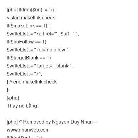
[php] if(trim($url) != ”) {
// start makelink check
if($makeLink == 1) {
$writeList .= "<a href=’" . $url . "’";
if($noFollow == 1)
$writeList .= " rel=’nofollow’";
if($targetBlank == 1)
$writeList .= " target=’_blank’";
$writeList .= ">";
} // end makelink check
}
[/php]
Thay nó bằng :
[php] /* Removed by Nguyen Duy Nhan –
www.nhanweb.com
if(trim($url) != ”) {