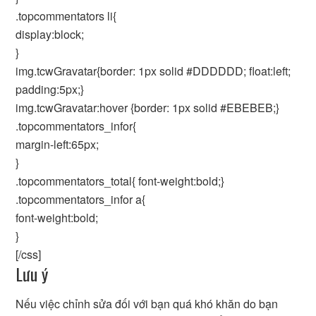
.topcommentators li{
display:block;
}
img.tcwGravatar{border: 1px solid #DDDDDD; float:left;
padding:5px;}
img.tcwGravatar:hover {border: 1px solid #EBEBEB;}
.topcommentators_infor{
margin-left:65px;
}
.topcommentators_total{ font-weight:bold;}
.topcommentators_infor a{
font-weight:bold;
}
[/css]
Lưu ý
Nếu việc chỉnh sửa đối với bạn quá khó khăn do bạn