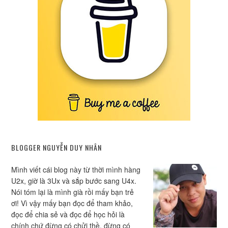
BLOGGER NGUYỄN DUY NHÂN
Mình viết cái blog này từ thời mình hàng
U2x, giờ là 3Ux và sắp bước sang U4x.
Nói tóm lại là mình già rồi mấy bạn trẻ
ơi! Vì vậy mấy bạn đọc để tham khảo,
đọc để chia sẻ và đọc để học hỏi là
chính chứ đừng có chửi thề, đừng có