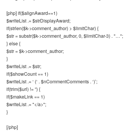
[php] if($alignAward==1)
$writeList .= $strDisplayAward;
if(strlen($k->comment_author) > $limitChar) {
$str = substr($k->comment_author, 0, $limitChar-3) . "…";
} else {
$str = $k->comment_author;
}
$writeList .= $str;
if($showCount == 1)
$writeList .= ‘ (‘ . $nCommentComments . ‘)’;
if(trim($url) != ”) {
if($makeLink == 1)
$writeList .= "</a>";
}
[/php]