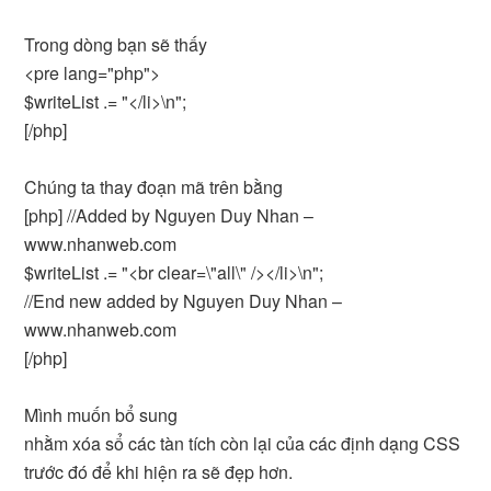
Trong dòng bạn sẽ thấy
<pre lang="php">
$writeList .= "</li>\n";
[/php]
Chúng ta thay đoạn mã trên bằng
[php] //Added by Nguyen Duy Nhan –
www.nhanweb.com
$writeList .= "<br clear=\"all\" /></li>\n";
//End new added by Nguyen Duy Nhan –
www.nhanweb.com
[/php]
Mình muốn bổ sung
nhằm xóa sổ các tàn tích còn lại của các định dạng CSS
trước đó để khi hiện ra sẽ đẹp hơn.