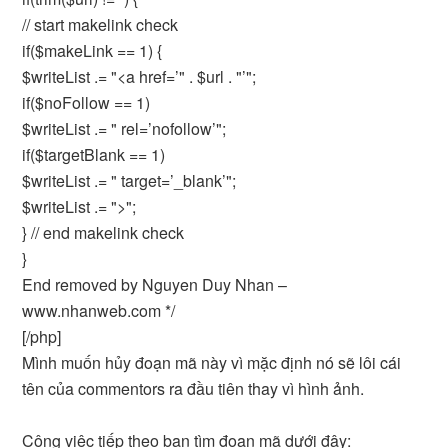
// start makelink check
if($makeLink == 1) {
$writeList .= "<a href=’" . $url . "’";
if($noFollow == 1)
$writeList .= " rel=’nofollow’";
if($targetBlank == 1)
$writeList .= " target=’_blank’";
$writeList .= ">";
} // end makelink check
}
End removed by Nguyen Duy Nhan –
www.nhanweb.com */
[/php]
Mình muốn hủy đoạn mã này vì mặc định nó sẽ lôi cái
tên của commentors ra đầu tiên thay vì hình ảnh.
Công việc tiếp theo bạn tìm đoạn mã dưới đây: