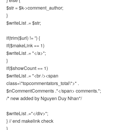
} else {
$str = $k->comment_author;
}
$writeList .= $str;
if(trim($url) != ”) {
if($makeLink == 1)
$writeList .= "</a>";
}
if($showCount == 1)
$writeList .= "<br /><span
class=\"topcommentators_total\">" .
$nCommentComments ."</span> comments.";
/* new added by Nguyen Duy Nhan*/
$writeList .="</div>";
} // end makelink check
}