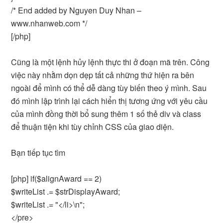
/* End added by Nguyen Duy Nhan –
www.nhanweb.com */
[/php]
Cũng là một lệnh hủy lệnh thực thi ở đoạn mã trên. Công
việc này nhằm dọn dẹp tất cả những thứ hiện ra bên
ngoài để mình có thể dễ dàng tùy biến theo ý mình. Sau
đó mình lập trình lại cách hiển thị tương ứng với yêu cầu
của mình đồng thời bổ sung thêm 1 số thẻ div và class
để thuận tiện khi tùy chỉnh CSS của giao diện.
Bạn tiếp tục tìm
[php] if($alignAward == 2)
$writeList .= $strDisplayAward;
$writeList .= "</li>\n";
</pre>