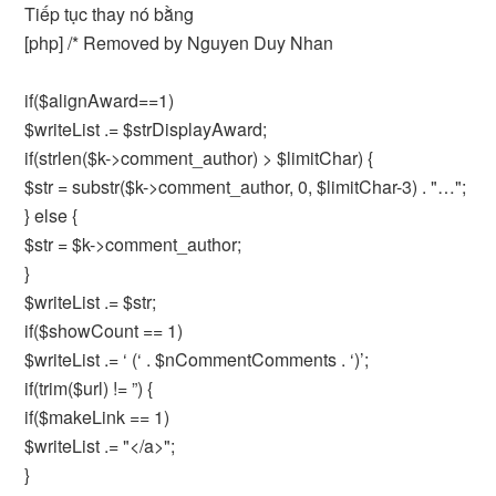
Tiếp tục thay nó bằng
[php] /* Removed by Nguyen Duy Nhan
if($alignAward==1)
$writeList .= $strDisplayAward;
if(strlen($k->comment_author) > $limitChar) {
$str = substr($k->comment_author, 0, $limitChar-3) . "…";
} else {
$str = $k->comment_author;
}
$writeList .= $str;
if($showCount == 1)
$writeList .= ‘ (‘ . $nCommentComments . ‘)’;
if(trim($url) != ”) {
if($makeLink == 1)
$writeList .= "</a>";
}