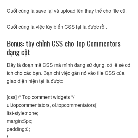
Cuối cùng là save lại và upload lên thay thế cho file cũ.
Cuối cùng là việc tùy biến CSS lại là được rồi.
Bonus: tùy chỉnh CSS cho Top Commentors
dạng cột
Đây là đoạn mã CSS mà mình đang sử dụng, có lẽ sẽ có
ích cho các bạn. Bạn chỉ việc gán nó vào file CSS của
giao diện hiện tại là được:
[css] /* Top comment widgets */
ul.topcommentators, ol.topcommentators{
list-style:none;
margin:5px;
padding:0;
}