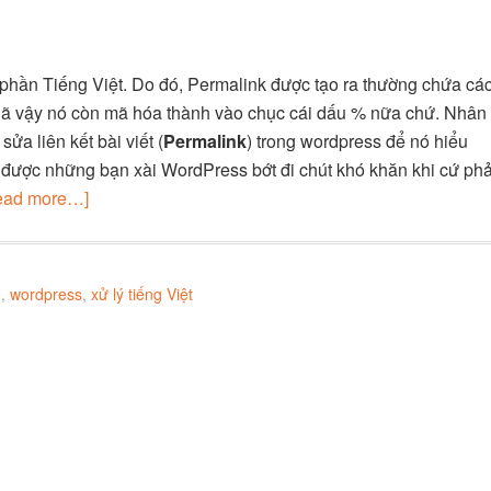
phần Tiếng Việt. Do đó, Permalink được tạo ra thường chứa cá
u. Đã vậy nó còn mã hóa thành vào chục cái dấu % nữa chứ. Nhân
ửa liên kết bài viết (
Permalink
) trong wordpress để nó hiểu
iúp được những bạn xài WordPress bớt đi chút khó khăn khi cứ phả
ead more…]
e
,
wordpress
,
xử lý tiếng Việt