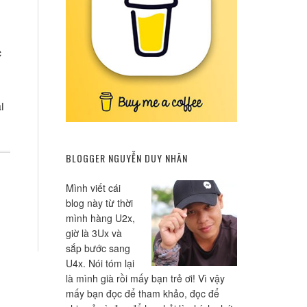
c
i
BLOGGER NGUYỄN DUY NHÂN
Mình viết cái
blog này từ thời
mình hàng U2x,
giờ là 3Ux và
sắp bước sang
U4x. Nói tóm lại
là mình già rồi mấy bạn trẻ ơi! Vì vậy
mấy bạn đọc để tham khảo, đọc để