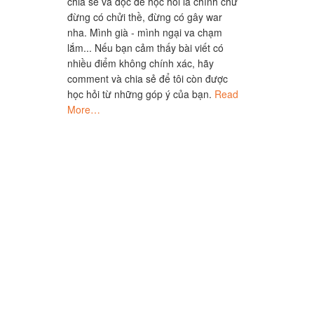
chia sẻ và đọc để học hỏi là chính chứ
đừng có chửi thề, đừng có gây war
nha. Mình già - mình ngại va chạm
lắm... Nếu bạn cảm thấy bài viết có
nhiều điểm không chính xác, hãy
comment và chia sẻ để tôi còn được
học hỏi từ những góp ý của bạn.
Read
More…