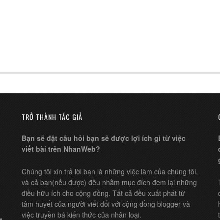
TRỞ THÀNH TÁC GIẢ
Bạn sẽ đặt câu hỏi bạn sẽ được lợi ích gì từ việc
viết bài trên NhanWeb?
Chúng tôi xin trả lời bạn là những việc làm của chúng tôi,
và cả bạn(nếu được) đều nhằm mục đích đem lại những
điều hữu ích cho cộng đồng. Tất cả đều xuất phát từ
tâm huyết của người viết đối với cộng đồng blogger và
việc truyền bá kiến thức của nhân loại.