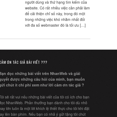
người dùng và thứ hạng tìm kiếm của
website. Có rất nhiều việc cần phải làm
để cải thiện chỉ số này, trong đó một
trong những việc khó nhằm nhất đối
với đa số webmaster đó là tối ưu […]
CẢM ƠN TÁC GIẢ BÀI VIẾT ???
Bạn đọc những bài viết trên NhanWeb và giải
quyết được những câu hỏi của mình, bạn muốn
gửi chút ít chi phí xem như lời cảm ơn tác giả ?
Tôi sẽ rất vui nếu những bài viết của tôi có ích cho bạn
đọc NhanWeb. Phần thưởng bạn dành cho tôi dù nhỏ
hay lớn luôn là một lời khích lệ thiết thực cho tôi khi đặt
tay lên bàn phím. Nếu bạn có nhả ý gửi tặng tôi chút