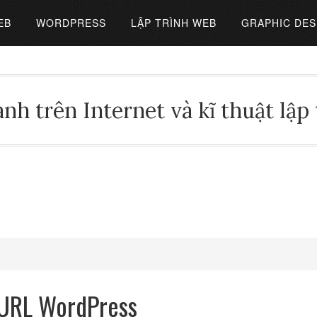
EB
WORDPRESS
LẬP TRÌNH WEB
GRAPHIC DES
nh trên Internet và kĩ thuật lập
g URL WordPress