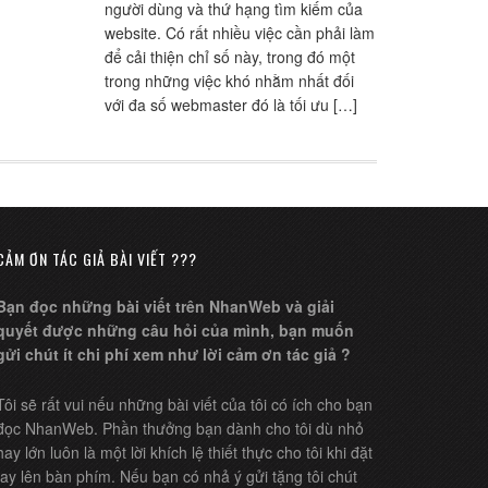
người dùng và thứ hạng tìm kiếm của
website. Có rất nhiều việc cần phải làm
để cải thiện chỉ số này, trong đó một
trong những việc khó nhằm nhất đối
với đa số webmaster đó là tối ưu […]
CẢM ƠN TÁC GIẢ BÀI VIẾT ???
Bạn đọc những bài viết trên NhanWeb và giải
quyết được những câu hỏi của mình, bạn muốn
gửi chút ít chi phí xem như lời cảm ơn tác giả ?
Tôi sẽ rất vui nếu những bài viết của tôi có ích cho bạn
đọc NhanWeb. Phần thưởng bạn dành cho tôi dù nhỏ
hay lớn luôn là một lời khích lệ thiết thực cho tôi khi đặt
tay lên bàn phím. Nếu bạn có nhả ý gửi tặng tôi chút