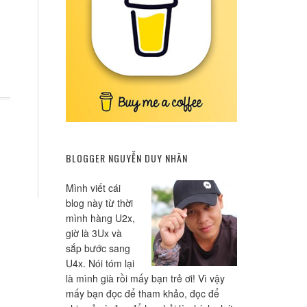
BLOGGER NGUYỄN DUY NHÂN
Mình viết cái
blog này từ thời
mình hàng U2x,
giờ là 3Ux và
sắp bước sang
U4x. Nói tóm lại
là mình già rồi mấy bạn trẻ ơi! Vì vậy
mấy bạn đọc để tham khảo, đọc để