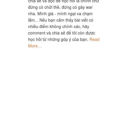
chia sẻ và đọc để học hỏi là chính chứ
đừng có chửi thề, đừng có gây war
nha. Mình già - mình ngại va chạm
lắm... Nếu bạn cảm thấy bài viết có
nhiều điểm không chính xác, hãy
comment và chia sẻ để tôi còn được
học hỏi từ những góp ý của bạn.
Read
More…