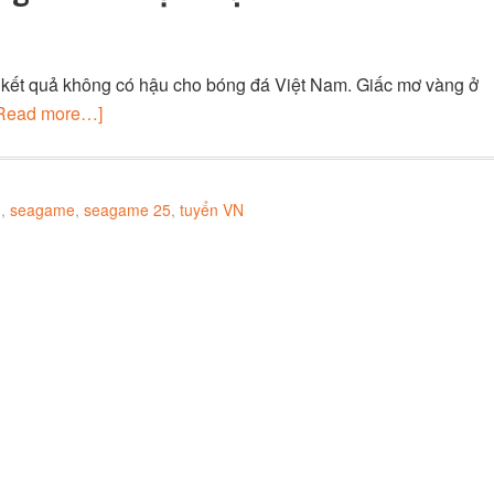
t kết quả không có hậu cho bóng đá Việt Nam. Giấc mơ vàng ở
Read more…]
g
,
seagame
,
seagame 25
,
tuyển VN