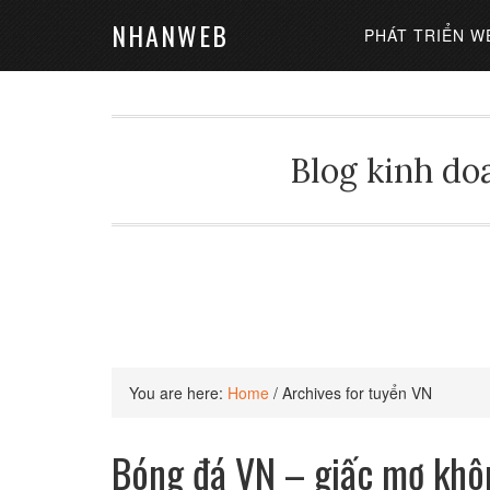
NHANWEB
PHÁT TRIỂN W
Blog kinh doa
You are here:
Home
/
Archives for tuyển VN
Bóng đá VN – giấc mơ khô