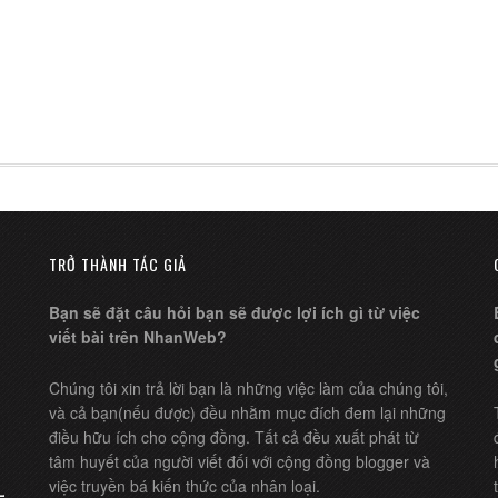
TRỞ THÀNH TÁC GIẢ
Bạn sẽ đặt câu hỏi bạn sẽ được lợi ích gì từ việc
viết bài trên NhanWeb?
Chúng tôi xin trả lời bạn là những việc làm của chúng tôi,
và cả bạn(nếu được) đều nhằm mục đích đem lại những
điều hữu ích cho cộng đồng. Tất cả đều xuất phát từ
tâm huyết của người viết đối với cộng đồng blogger và
việc truyền bá kiến thức của nhân loại.