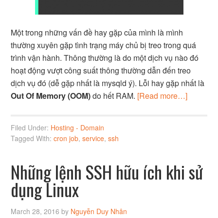
Một trong những vấn đề hay gặp của mình là mình
thường xuyên gặp tình trạng máy chủ bị treo trong quá
trình vận hành. Thông thường là do một dịch vụ nào đó
hoạt động vượt công suất thông thường dẫn đến treo
dịch vụ đó (dễ gặp nhất là mysqld ý). Lỗi hay gặp nhất là
Out Of Memory (OOM)
do hết RAM.
[Read more…]
Filed Under:
Hosting - Domain
Tagged With:
cron job
,
service
,
ssh
Những lệnh SSH hữu ích khi sử
dụng Linux
March 28, 2016
by
Nguyễn Duy Nhân