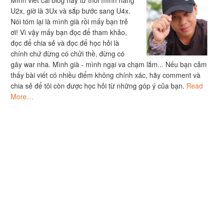
Mình viết cái blog này từ thời mình hàng
U2x, giờ là 3Ux và sắp bước sang U4x.
Nói tóm lại là mình già rồi mấy bạn trẻ
ơi! Vì vậy mấy bạn đọc để tham khảo,
đọc để chia sẻ và đọc để học hỏi là
chính chứ đừng có chửi thề, đừng có
gây war nha. Mình già - mình ngại va chạm lắm... Nếu bạn cảm
thấy bài viết có nhiều điểm không chính xác, hãy comment và
chia sẻ để tôi còn được học hỏi từ những góp ý của bạn.
Read
More…