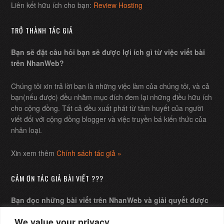
Liên kết hữu ích cho bạn:
Review Hosting
TRỞ THÀNH TÁC GIẢ
Bạn sẽ đặt câu hỏi bạn sẽ được lợi ích gì từ việc viết bài
trên NhanWeb?
Chúng tôi xin trả lời bạn là những việc làm của chúng tôi, và cả
bạn(nếu được) đều nhằm mục đích đem lại những điều hữu ích
cho cộng đồng. Tất cả đều xuất phát từ tâm huyết của người
viết đối với cộng đồng blogger và việc truyền bá kiến thức của
nhân loại.
Xin xem thêm
Chính sách tác giả »
CẢM ƠN TÁC GIẢ BÀI VIẾT ???
Bạn đọc những bài viết trên NhanWeb và giải quyết được
những câu hỏi của mình, bạn muốn gửi chút ít chi phí xem
We value your privacy
như lời cảm ơn tác giả ?