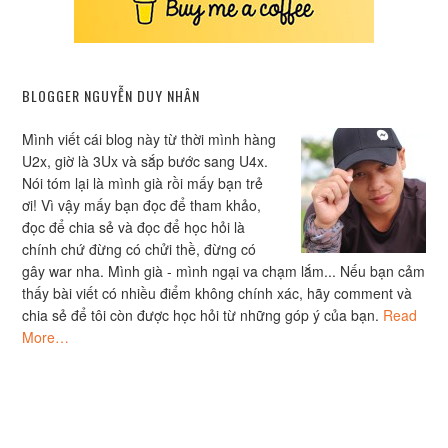
BLOGGER NGUYỄN DUY NHÂN
Mình viết cái blog này từ thời mình hàng
U2x, giờ là 3Ux và sắp bước sang U4x.
Nói tóm lại là mình già rồi mấy bạn trẻ
ơi! Vì vậy mấy bạn đọc để tham khảo,
đọc để chia sẻ và đọc để học hỏi là
chính chứ đừng có chửi thề, đừng có
gây war nha. Mình già - mình ngại va chạm lắm... Nếu bạn cảm
thấy bài viết có nhiều điểm không chính xác, hãy comment và
chia sẻ để tôi còn được học hỏi từ những góp ý của bạn.
Read
More…