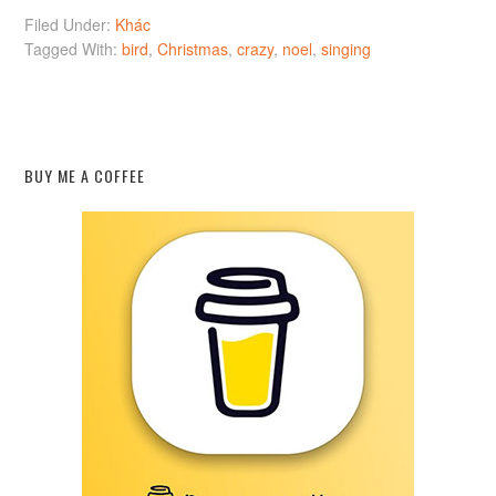
Filed Under:
Khác
Tagged With:
bird
,
Christmas
,
crazy
,
noel
,
singing
BUY ME A COFFEE