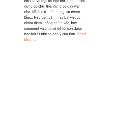
chia sẻ và đọc để học hỏi là chính chứ
đừng có chửi thề, đừng có gây war
nha. Mình già - mình ngại va chạm
lắm... Nếu bạn cảm thấy bài viết có
nhiều điểm không chính xác, hãy
comment và chia sẻ để tôi còn được
học hỏi từ những góp ý của bạn.
Read
More…