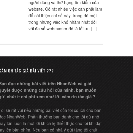
người dùng và thứ hạng tìm kiếm của
website. Có rất nhiều việc cần phải làm
để cải thiện chỉ số này, trong đó một
trong những việc khó nhằm nhất đối
với đa số webmaster đó là tối ưu […]
CẢM ƠN TÁC GIẢ BÀI VIẾT ???
Bạn đọc những bài viết trên NhanWeb và giải
quyết được những câu hỏi của mình, bạn muốn
gửi chút ít chi phí xem như lời cảm ơn tác giả ?
Tôi sẽ rất vui nếu những bài viết của tôi có ích cho bạn
đọc NhanWeb. Phần thưởng bạn dành cho tôi dù nhỏ
hay lớn luôn là một lời khích lệ thiết thực cho tôi khi đặt
tay lên bàn phím. Nếu bạn có nhả ý gửi tặng tôi chút