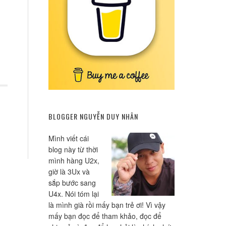
BLOGGER NGUYỄN DUY NHÂN
Mình viết cái
blog này từ thời
mình hàng U2x,
giờ là 3Ux và
sắp bước sang
U4x. Nói tóm lại
là mình già rồi mấy bạn trẻ ơi! Vì vậy
mấy bạn đọc để tham khảo, đọc để