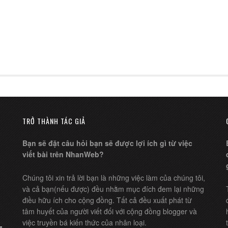
TRỞ THÀNH TÁC GIẢ
Bạn sẽ đặt câu hỏi bạn sẽ được lợi ích gì từ việc
viết bài trên NhanWeb?
Chúng tôi xin trả lời bạn là những việc làm của chúng tôi,
và cả bạn(nếu được) đều nhằm mục đích đem lại những
điều hữu ích cho cộng đồng. Tất cả đều xuất phát từ
tâm huyết của người viết đối với cộng đồng blogger và
việc truyền bá kiến thức của nhân loại.