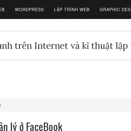
EB
WORDPRESS
LẬP TRÌNH WEB
GRAPHIC DES
nh trên Internet và kĩ thuật lập
i
ản lý ở FaceBook