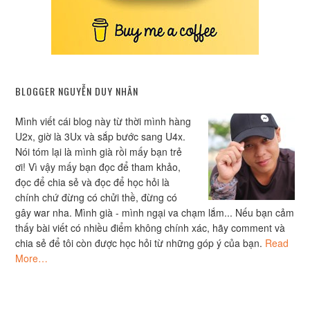
BLOGGER NGUYỄN DUY NHÂN
Mình viết cái blog này từ thời mình hàng
U2x, giờ là 3Ux và sắp bước sang U4x.
Nói tóm lại là mình già rồi mấy bạn trẻ
ơi! Vì vậy mấy bạn đọc để tham khảo,
đọc để chia sẻ và đọc để học hỏi là
chính chứ đừng có chửi thề, đừng có
gây war nha. Mình già - mình ngại va chạm lắm... Nếu bạn cảm
thấy bài viết có nhiều điểm không chính xác, hãy comment và
chia sẻ để tôi còn được học hỏi từ những góp ý của bạn.
Read
More…