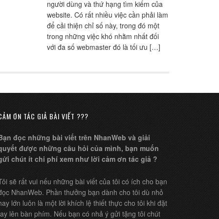
người dùng và thứ hạng tìm kiếm của
website. Có rất nhiều việc cần phải làm
để cải thiện chỉ số này, trong đó một
trong những việc khó nhằm nhất đối
với đa số webmaster đó là tối ưu […]
CẢM ƠN TÁC GIẢ BÀI VIẾT ???
Bạn đọc những bài viết trên NhanWeb và giải
quyết được những câu hỏi của mình, bạn muốn
gửi chút ít chi phí xem như lời cảm ơn tác giả ?
Tôi sẽ rất vui nếu những bài viết của tôi có ích cho bạn
đọc NhanWeb. Phần thưởng bạn dành cho tôi dù nhỏ
hay lớn luôn là một lời khích lệ thiết thực cho tôi khi đặt
tay lên bàn phím. Nếu bạn có nhả ý gửi tặng tôi chút