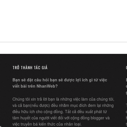
TRỞ THÀNH TÁC GIẢ
Bạn sẽ đặt câu hỏi bạn sẽ được lợi ích gì từ việc
viết bài trên NhanWeb?
Chúng tôi xin trả lời bạn là những việc làm của chúng tôi,
và cả bạn(nếu được) đều nhằm mục đích đem lại những
điều hữu ích cho cộng đồng. Tất cả đều xuất phát từ
tâm huyết của người viết đối với cộng đồng blogger và
việc truyền bá kiến thức của nhân loại.