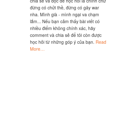
chia sẻ và đọc để học hỏi là chính chứ
đừng có chửi thề, đừng có gây war
nha. Mình già - mình ngại va chạm
lắm... Nếu bạn cảm thấy bài viết có
nhiều điểm không chính xác, hãy
comment và chia sẻ để tôi còn được
học hỏi từ những góp ý của bạn.
Read
More…