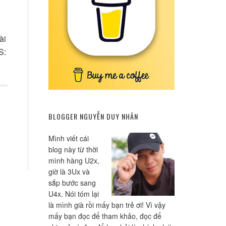
ài
S:
BLOGGER NGUYỄN DUY NHÂN
Mình viết cái
blog này từ thời
mình hàng U2x,
giờ là 3Ux và
sắp bước sang
U4x. Nói tóm lại
là mình già rồi mấy bạn trẻ ơi! Vì vậy
mấy bạn đọc để tham khảo, đọc để