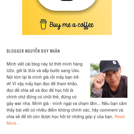
BLOGGER NGUYỄN DUY NHÂN
Mình viết cái blog này từ thời mình hàng
U2x, giờ là 3Ux và sắp bước sang U4x.
Nói tóm lại là mình già rồi mấy bạn trẻ
ơi! Vì vậy mấy bạn đọc để tham khảo,
đọc để chia sẻ và đọc để học hỏi là
chính chứ đừng có chửi thề, đừng có
gây war nha. Mình già - mình ngại va chạm lắm... Nếu bạn cảm
thấy bài viết có nhiều điểm không chính xác, hãy comment và
chia sẻ để tôi còn được học hỏi từ những góp ý của bạn.
Read
More…