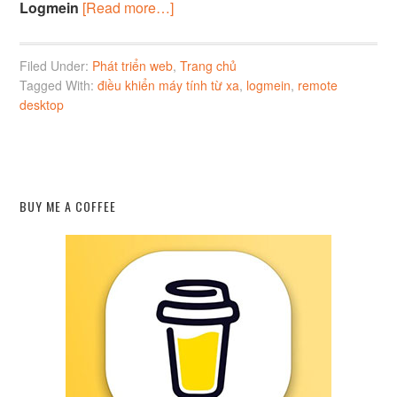
Logmein
[Read more…]
Filed Under:
Phát triển web
,
Trang chủ
Tagged With:
điều khiển máy tính từ xa
,
logmein
,
remote
desktop
BUY ME A COFFEE