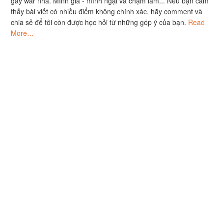
gây war nha. Mình già - mình ngại va chạm lắm... Nếu bạn cảm
thấy bài viết có nhiều điểm không chính xác, hãy comment và
chia sẻ để tôi còn được học hỏi từ những góp ý của bạn.
Read
More…