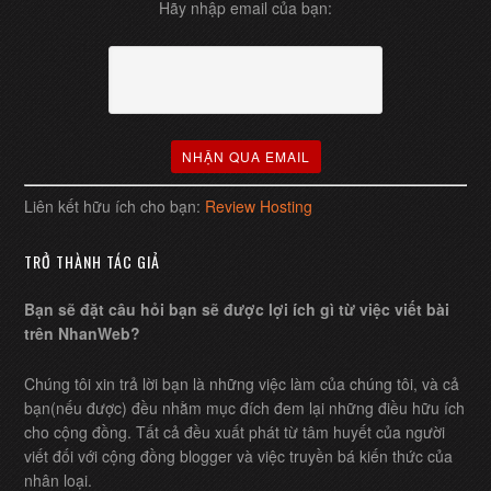
Hãy nhập email của bạn:
Liên kết hữu ích cho bạn:
Review Hosting
TRỞ THÀNH TÁC GIẢ
Bạn sẽ đặt câu hỏi bạn sẽ được lợi ích gì từ việc viết bài
trên NhanWeb?
Chúng tôi xin trả lời bạn là những việc làm của chúng tôi, và cả
bạn(nếu được) đều nhằm mục đích đem lại những điều hữu ích
cho cộng đồng. Tất cả đều xuất phát từ tâm huyết của người
viết đối với cộng đồng blogger và việc truyền bá kiến thức của
nhân loại.