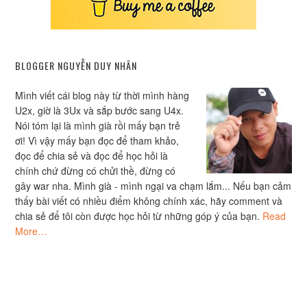
BLOGGER NGUYỄN DUY NHÂN
Mình viết cái blog này từ thời mình hàng
U2x, giờ là 3Ux và sắp bước sang U4x.
Nói tóm lại là mình già rồi mấy bạn trẻ
ơi! Vì vậy mấy bạn đọc để tham khảo,
đọc để chia sẻ và đọc để học hỏi là
chính chứ đừng có chửi thề, đừng có
gây war nha. Mình già - mình ngại va chạm lắm... Nếu bạn cảm
thấy bài viết có nhiều điểm không chính xác, hãy comment và
chia sẻ để tôi còn được học hỏi từ những góp ý của bạn.
Read
More…