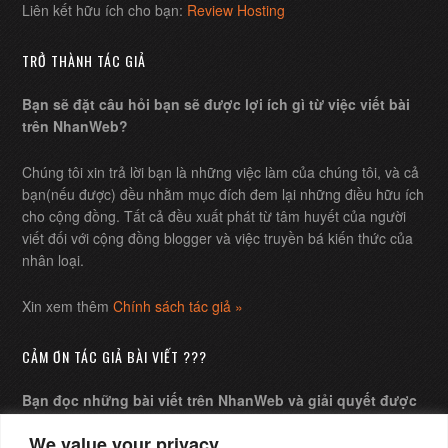
Liên kết hữu ích cho bạn:
Review Hosting
TRỞ THÀNH TÁC GIẢ
Bạn sẽ đặt câu hỏi bạn sẽ được lợi ích gì từ việc viết bài
trên NhanWeb?
Chúng tôi xin trả lời bạn là những việc làm của chúng tôi, và cả
bạn(nếu được) đều nhằm mục đích đem lại những điều hữu ích
cho cộng đồng. Tất cả đều xuất phát từ tâm huyết của người
viết đối với cộng đồng blogger và việc truyền bá kiến thức của
nhân loại.
Xin xem thêm
Chính sách tác giả »
CẢM ƠN TÁC GIẢ BÀI VIẾT ???
Bạn đọc những bài viết trên NhanWeb và giải quyết được
những câu hỏi của mình, bạn muốn gửi chút ít chi phí xem
We value your privacy
như lời cảm ơn tác giả ?