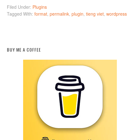
Filed Under:
Plugins
Tagged With:
format
,
permalink
,
plugin
,
tieng viet
,
wordpress
BUY ME A COFFEE