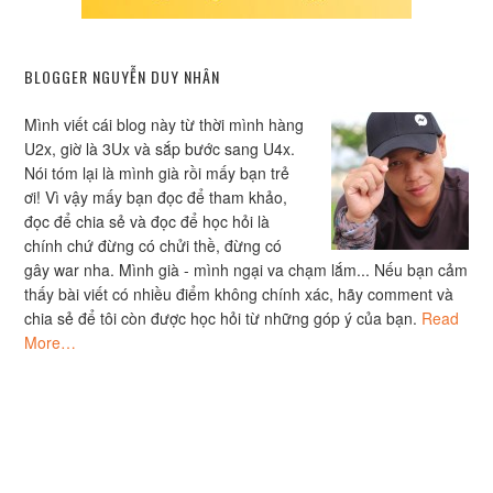
BLOGGER NGUYỄN DUY NHÂN
Mình viết cái blog này từ thời mình hàng
U2x, giờ là 3Ux và sắp bước sang U4x.
Nói tóm lại là mình già rồi mấy bạn trẻ
ơi! Vì vậy mấy bạn đọc để tham khảo,
đọc để chia sẻ và đọc để học hỏi là
chính chứ đừng có chửi thề, đừng có
gây war nha. Mình già - mình ngại va chạm lắm... Nếu bạn cảm
thấy bài viết có nhiều điểm không chính xác, hãy comment và
chia sẻ để tôi còn được học hỏi từ những góp ý của bạn.
Read
More…