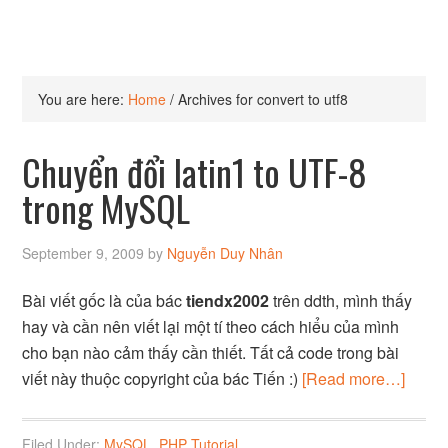
You are here:
Home
/
Archives for convert to utf8
Chuyển đổi latin1 to UTF-8
trong MySQL
September 9, 2009
by
Nguyễn Duy Nhân
Bài viết gốc là của bác
tiendx2002
trên ddth, mình thấy
hay và cần nên viết lại một tí theo cách hiểu của mình
cho bạn nào cảm thấy cần thiết. Tất cả code trong bài
viết này thuộc copyright của bác Tiến :)
[Read more…]
Filed Under:
MySQL
,
PHP Tutorial