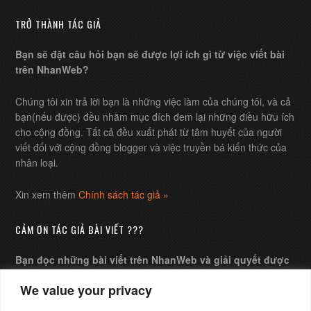
TRỞ THÀNH TÁC GIẢ
Bạn sẽ đặt câu hỏi bạn sẽ được lợi ích gì từ việc viết bài
trên NhanWeb?
Chúng tôi xin trả lời bạn là những việc làm của chúng tôi, và cả
bạn(nếu được) đều nhằm mục đích đem lại những điều hữu ích
cho cộng đồng. Tất cả đều xuất phát từ tâm huyết của người
viết đối với cộng đồng blogger và việc truyền bá kiến thức của
nhân loại.
Xin xem thêm
Chính sách tác giả »
CẢM ƠN TÁC GIẢ BÀI VIẾT ???
Bạn đọc những bài viết trên NhanWeb và giải quyết được
những câu hỏi của mình, bạn muốn gửi chút ít chi phí xem
We value your privacy
như lời cảm ơn tác giả ?