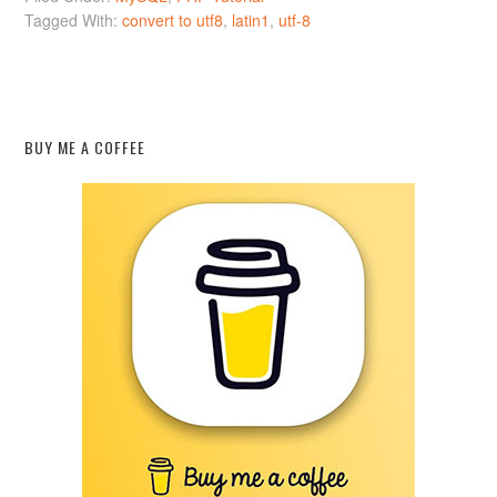
Tagged With:
convert to utf8
,
latin1
,
utf-8
BUY ME A COFFEE