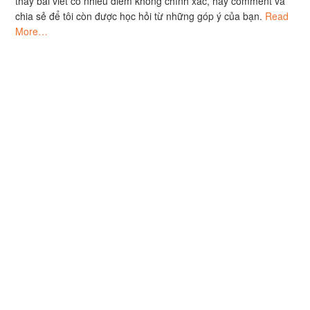
thấy bài viết có nhiều điểm không chính xác, hãy comment và
chia sẻ để tôi còn được học hỏi từ những góp ý của bạn.
Read
More…