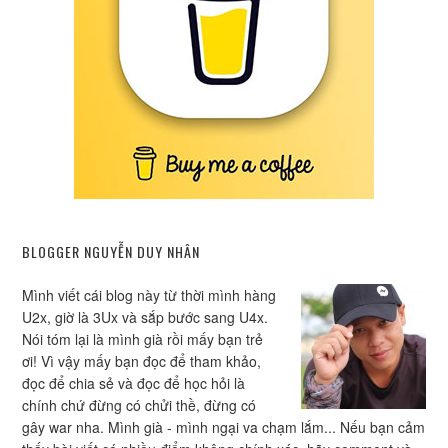
BLOGGER NGUYỄN DUY NHÂN
Mình viết cái blog này từ thời mình hàng
U2x, giờ là 3Ux và sắp bước sang U4x.
Nói tóm lại là mình già rồi mấy bạn trẻ
ơi! Vì vậy mấy bạn đọc để tham khảo,
đọc để chia sẻ và đọc để học hỏi là
chính chứ đừng có chửi thề, đừng có
gây war nha. Mình già - mình ngại va chạm lắm... Nếu bạn cảm