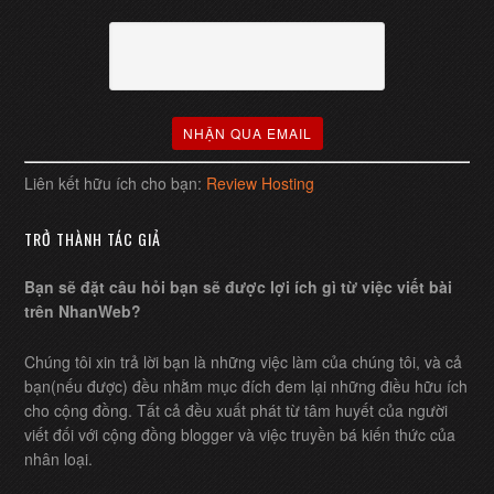
Liên kết hữu ích cho bạn:
Review Hosting
TRỞ THÀNH TÁC GIẢ
Bạn sẽ đặt câu hỏi bạn sẽ được lợi ích gì từ việc viết bài
trên NhanWeb?
Chúng tôi xin trả lời bạn là những việc làm của chúng tôi, và cả
bạn(nếu được) đều nhằm mục đích đem lại những điều hữu ích
cho cộng đồng. Tất cả đều xuất phát từ tâm huyết của người
viết đối với cộng đồng blogger và việc truyền bá kiến thức của
nhân loại.