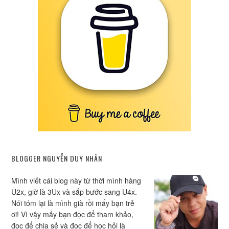
BLOGGER NGUYỄN DUY NHÂN
Mình viết cái blog này từ thời mình hàng
U2x, giờ là 3Ux và sắp bước sang U4x.
Nói tóm lại là mình già rồi mấy bạn trẻ
ơi! Vì vậy mấy bạn đọc để tham khảo,
đọc để chia sẻ và đọc để học hỏi là