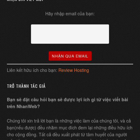
Hãy nhập email của bạn:
Liên kết hữu ích cho bạn:
Review Hosting
TRỞ THÀNH TÁC GIẢ
Bạn sẽ đặt câu hỏi bạn sẽ được lợi ích gì từ việc viết bài
trên NhanWeb?
Chúng tôi xin trả lời bạn là những việc làm của chúng tôi, và cả
bạn(nếu được) đều nhằm mục đích đem lại những điều hữu ích
cho cộng đồng. Tất cả đều xuất phát từ tâm huyết của người