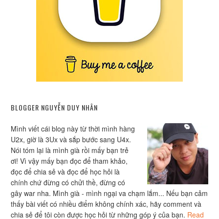
BLOGGER NGUYỄN DUY NHÂN
Mình viết cái blog này từ thời mình hàng
U2x, giờ là 3Ux và sắp bước sang U4x.
Nói tóm lại là mình già rồi mấy bạn trẻ
ơi! Vì vậy mấy bạn đọc để tham khảo,
đọc để chia sẻ và đọc để học hỏi là
chính chứ đừng có chửi thề, đừng có
gây war nha. Mình già - mình ngại va chạm lắm... Nếu bạn cảm
thấy bài viết có nhiều điểm không chính xác, hãy comment và
chia sẻ để tôi còn được học hỏi từ những góp ý của bạn.
Read