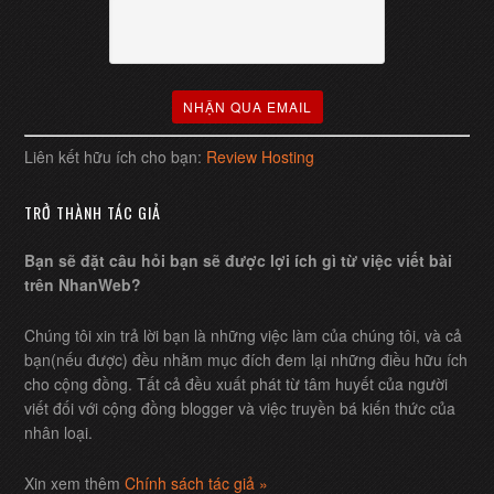
Liên kết hữu ích cho bạn:
Review Hosting
TRỞ THÀNH TÁC GIẢ
Bạn sẽ đặt câu hỏi bạn sẽ được lợi ích gì từ việc viết bài
trên NhanWeb?
Chúng tôi xin trả lời bạn là những việc làm của chúng tôi, và cả
bạn(nếu được) đều nhằm mục đích đem lại những điều hữu ích
cho cộng đồng. Tất cả đều xuất phát từ tâm huyết của người
viết đối với cộng đồng blogger và việc truyền bá kiến thức của
nhân loại.
Xin xem thêm
Chính sách tác giả »