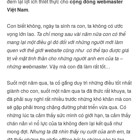
đem lại lợi ích thiết thực cho
cộng đồng webmaster
Việt Nam
.
Con biết không, ngày ta sinh ra con, ta không có ước
vọng lớn lao.
Ta chỉ mong sau vài năm nữa con có thể
mang lại một điều gì đó đối với những người mới làm
quen với thế giới website cũng như có thể tạo được giá
trị về mặt tinh thần cho những người anh em của ta –
những webmaster
. Vậy mà con đã làm rất tốt…
Suốt một năm qua, ta cố gắng duy trì những điều tốt nhất
giành cho con, suốt một năm qua ta đã thức rất khuya, ta
đã phải suy nghĩ rất nhiều trước những khó khăn mà con
sẽ gặp phải trong chặng đường phát triển vừa qua. Có
những lúc ta cảm thấy sức mình có giới hạn, ta cảm thấy
chán nản vì nổ lực của ta không đem lại kết quả như
mong đợi.
Nhưng ta đã nhìn thấy nụ cười của anh em, ta
đã thấy những tin nhắn offline hỏi ta chừng nào ta tạo