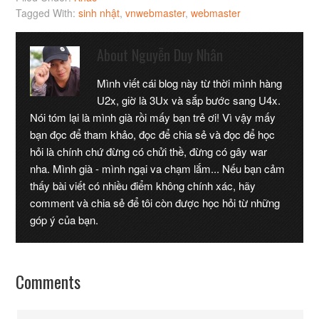
Tagged With:
sinh nhật
,
vnwebmaster
,
webmaster
About
Nguyễn Duy Nhân
Mình viết cái blog này từ thời mình hàng
U2x, giờ là 3Ux và sắp bước sang U4x.
Nói tóm lại là mình già rồi mấy bạn trẻ ơi! Vì vậy mấy
bạn đọc để tham khảo, đọc để chia sẻ và đọc để học
hỏi là chính chứ đừng có chửi thề, đừng có gây war
nha. Mình già - mình ngại va chạm lắm... Nếu bạn cảm
thấy bài viết có nhiều điểm không chính xác, hãy
comment và chia sẻ để tôi còn được học hỏi từ những
góp ý của bạn.
Comments