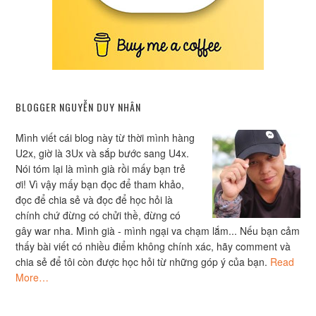
BLOGGER NGUYỄN DUY NHÂN
Mình viết cái blog này từ thời mình hàng
U2x, giờ là 3Ux và sắp bước sang U4x.
Nói tóm lại là mình già rồi mấy bạn trẻ
ơi! Vì vậy mấy bạn đọc để tham khảo,
đọc để chia sẻ và đọc để học hỏi là
chính chứ đừng có chửi thề, đừng có
gây war nha. Mình già - mình ngại va chạm lắm... Nếu bạn cảm
thấy bài viết có nhiều điểm không chính xác, hãy comment và
chia sẻ để tôi còn được học hỏi từ những góp ý của bạn.
Read
More…