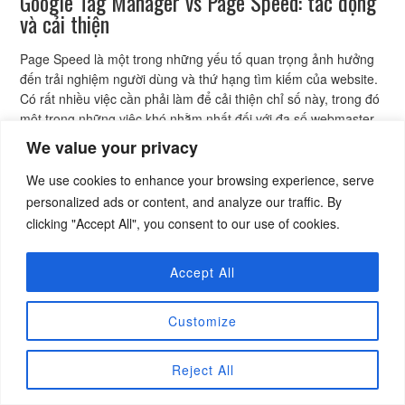
Google Tag Manager vs Page Speed: tác động
và cải thiện
Page Speed là một trong những yếu tố quan trọng ảnh hưởng
đến trải nghiệm người dùng và thứ hạng tìm kiếm của website.
Có rất nhiều việc cần phải làm để cải thiện chỉ số này, trong đó
một trong những việc khó nhằm nhất đối với đa số webmaster
đó là tối ưu […]
We value your privacy
We use cookies to enhance your browsing experience, serve
personalized ads or content, and analyze our traffic. By
clicking "Accept All", you consent to our use of cookies.
NHẬN BÀI VIẾT MỚI
Accept All
Hãy nhập email của bạn:
Customize
Reject All