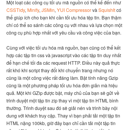
Một loạt các công cụ tối ưu mã nguồn có thể kể đến như
CSSTidy
,
Minify
,
JSMin
,
YUI Compressor
và
SquishIt
có
thể giúp ích cho bạn khi cần tối ưu hóa tệp tin. Bạn thậm
chí có thể so sánh các công cụ với nhau và lựa chọn một
công cụ phù hợp nhất với yêu cầu và công việc của bạn.
Cùng với việc tối ưu hóa mã nguồn, bạn cũng có thể kết
hợp các tập tin css và javascript vào các tập tin duy nhất
để hạn chế tối đa các request HTTP. Điều này quả thực
rất khó khi script thay đổi khi chuyển trang nhưng nó
cũng là một công việc rất đáng làm. Bật tính năng Gzip
cũng là một phương pháp tối ưu hóa đơn giản mà hiệu
quả. Một khi GZip được bật, máy chủ của bạn sẽ gửi về
trình duyệt một tập tin zip thay vì một tập tin HTML bình
thường. Trình duyệt sau đó sẽ giải nén và trình bày nội
dung với khách truy cập. Thay vì bạn phải tải một tập tin
HTML nặng 100kb, giờ đây bạn chỉ cần tải một tập tin