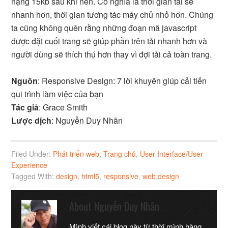
nặng 15kb sau khi nén. Có nghĩa là thời gian tải sẽ
nhanh hơn, thời gian tương tác máy chủ nhỏ hơn. Chúng
ta cũng không quên rằng những đoạn mã javascript
được đặt cuối trang sẽ giúp phần trên tải nhanh hơn và
người dùng sẽ thích thú hơn thay vì đợi tải cả toàn trang.
Nguồn
: Responsive Design: 7 lời khuyên giúp cải tiến
qui trình làm việc của bạn
Tác giả
: Grace Smith
Lược dịch
: Nguyễn Duy Nhân
Filed Under:
Phát triển web
,
Trang chủ
,
User Interface/User
Experience
Tagged With:
design
,
html5
,
responsive
,
web design
About
Nguyễn Duy Nhân
Mình viết cái blog này từ thời mình hàng