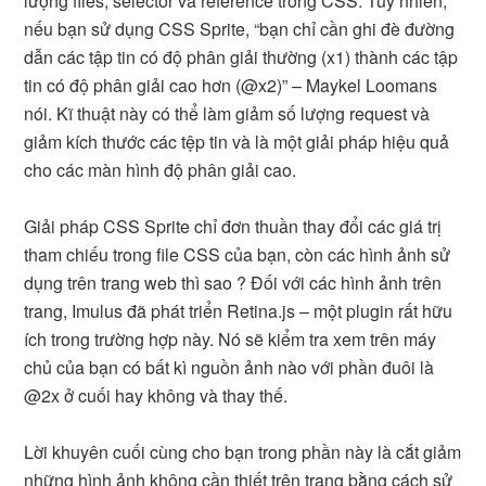
lượng files, selector và reference trong CSS. Tuy nhiên,
nếu bạn sử dụng CSS Sprite, “bạn chỉ cần ghi đè đường
dẫn các tập tin có độ phân giải thường (x1) thành các tập
tin có độ phân giải cao hơn (@x2)” – Maykel Loomans
nói. Kĩ thuật này có thể làm giảm số lượng request và
giảm kích thước các tệp tin và là một giải pháp hiệu quả
cho các màn hình độ phân giải cao.
Giải pháp CSS Sprite chỉ đơn thuần thay đổi các giá trị
tham chiếu trong file CSS của bạn, còn các hình ảnh sử
dụng trên trang web thì sao ? Đối với các hình ảnh trên
trang, Imulus đã phát triển Retina.js – một plugin rất hữu
ích trong trường hợp này. Nó sẽ kiểm tra xem trên máy
chủ của bạn có bất kì nguồn ảnh nào với phần đuôi là
@2x ở cuối hay không và thay thế.
Lời khuyên cuối cùng cho bạn trong phần này là cắt giảm
những hình ảnh không cần thiết trên trang bằng cách sử