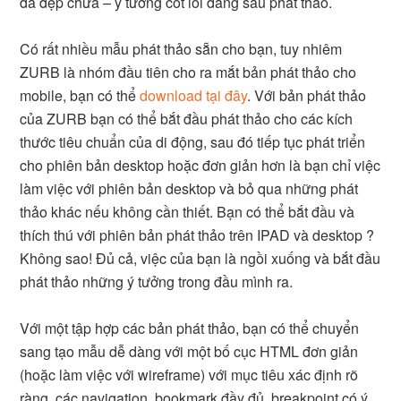
đã đẹp chưa – ý tưởng cốt lõi đằng sau phát thảo.
Có rất nhiều mẫu phát thảo sẵn cho bạn, tuy nhiêm
ZURB là nhóm đầu tiên cho ra mắt bản phát thảo cho
mobile, bạn có thể
download tại đây
. Với bản phát thảo
của ZURB bạn có thể bắt đầu phát thảo cho các kích
thước tiêu chuẩn của di động, sau đó tiếp tục phát triển
cho phiên bản desktop hoặc đơn giản hơn là bạn chỉ việc
làm việc với phiên bản desktop và bỏ qua những phát
thảo khác nếu không cần thiết. Bạn có thể bắt đầu và
thích thú với phiên bản phát thảo trên IPAD và desktop ?
Không sao! Đủ cả, việc của bạn là ngồi xuống và bắt đầu
phát thảo những ý tưởng trong đầu mình ra.
Với một tập hợp các bản phát thảo, bạn có thể chuyển
sang tạo mẫu dễ dàng với một bố cục HTML đơn giản
(hoặc làm việc với wireframe) với mục tiêu xác định rõ
ràng, các navigation, bookmark đầy đủ, breakpoint có ý