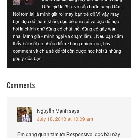
U2x, giờ là 3Ux và sắp bước sang U4x.
Nói tóm lại là mình già rồi mấy bạn trẻ ơi! Vì vậy mấy
bạn đọc để tham khảo, đọc để chia sẻ và đọc để học
hỏi là chính chứ đừng có chửi thề, đừng có gây war
nha. Mình già - mình ngại va chạm lắm... Nếu bạn cảm
thấy bài viết có nhiều điểm không chính xác, hãy
comment và chia sẻ để tôi còn được học hỏi từ những
góp ý của bạn.
Comments
Nguyễn Mạnh
says
July 18, 2013 at 10:09 am
Em đang quan tâm tới Responsive, đọc bài này