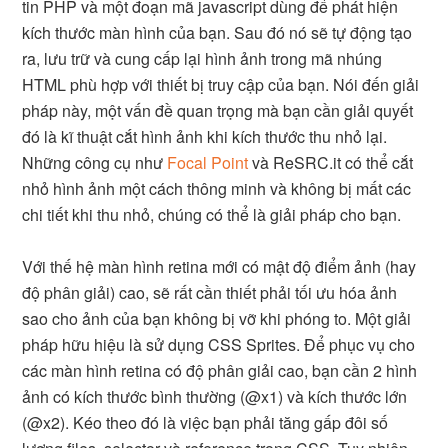
tin PHP và một đoạn mã javascript dùng để phát hiện
kích thước màn hình của bạn. Sau đó nó sẽ tự động tạo
ra, lưu trữ và cung cấp lại hình ảnh trong mã nhúng
HTML phù hợp với thiết bị truy cập của bạn. Nói đến giải
pháp này, một vấn đề quan trọng mà bạn cần giải quyết
đó là kĩ thuật cắt hình ảnh khi kích thước thu nhỏ lại.
Những công cụ như
Focal Point
và ReSRC.it có thể cắt
nhỏ hình ảnh một cách thông minh và không bị mất các
chi tiết khi thu nhỏ, chúng có thể là giải pháp cho bạn.
Với thế hệ màn hình retina mới có mật độ điểm ảnh (hay
độ phân giải) cao, sẽ rất cần thiết phải tối ưu hóa ảnh
sao cho ảnh của bạn không bị vỡ khi phóng to. Một giải
pháp hữu hiệu là sử dụng CSS Sprites. Để phục vụ cho
các màn hình retina có độ phân giải cao, bạn cần 2 hình
ảnh có kích thước bình thường (@x1) và kích thước lớn
(@x2). Kéo theo đó là việc bạn phải tăng gấp đôi số