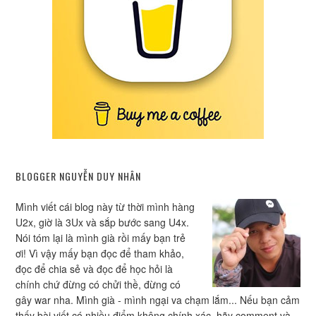
BLOGGER NGUYỄN DUY NHÂN
Mình viết cái blog này từ thời mình hàng
U2x, giờ là 3Ux và sắp bước sang U4x.
Nói tóm lại là mình già rồi mấy bạn trẻ
ơi! Vì vậy mấy bạn đọc để tham khảo,
đọc để chia sẻ và đọc để học hỏi là
chính chứ đừng có chửi thề, đừng có
gây war nha. Mình già - mình ngại va chạm lắm... Nếu bạn cảm
thấy bài viết có nhiều điểm không chính xác, hãy comment và