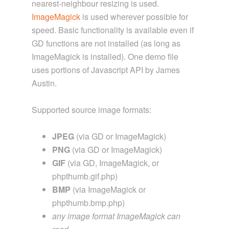
nearest-neighbour resizing is used.
ImageMagick
is used wherever possible for
speed. Basic functionality is available even if
GD functions are not installed (as long as
ImageMagick is installed). One demo file
uses portions of Javascript API by James
Austin.
Supported source image formats:
JPEG
(via GD or ImageMagick)
PNG
(via GD or ImageMagick)
GIF
(via GD, ImageMagick, or
phpthumb.gif.php)
BMP
(via ImageMagick or
phpthumb.bmp.php)
any image format ImageMagick can