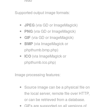
read
Supported output image formats:
JPEG
(via GD or ImageMagick)
PNG
(via GD or ImageMagick)
GIF
(via GD or ImageMagick)
BMP
(via ImageMagick or
phpthumb.bmp.php)
ICO
(via ImageMagick or
phpthumb.ico.php)
Image processing features:
Source image can be a physical file on
the local server, remote file over HTTP,
or can be retrieved from a database.
GIFs are supported on all versions of