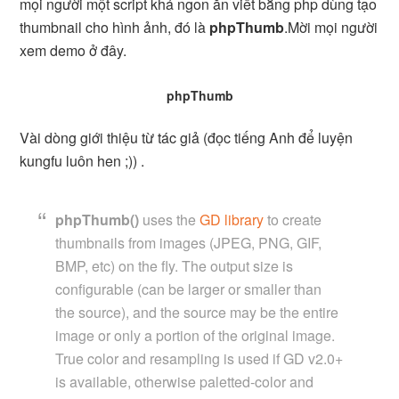
mọi người một script khá ngon ăn viết bằng php dùng tạo
thumbnail cho hình ảnh, đó là
phpThumb
.
Mời mọi người
xem demo ở đây.
phpThumb
Vài dòng giới thiệu từ tác giả (đọc tiếng Anh để luyện
kungfu luôn hen ;)) .
phpThumb()
uses the
GD library
to create
thumbnails from images (JPEG, PNG, GIF,
BMP, etc) on the fly. The output size is
configurable (can be larger or smaller than
the source), and the source may be the entire
image or only a portion of the original image.
True color and resampling is used if GD v2.0+
is available, otherwise paletted-color and