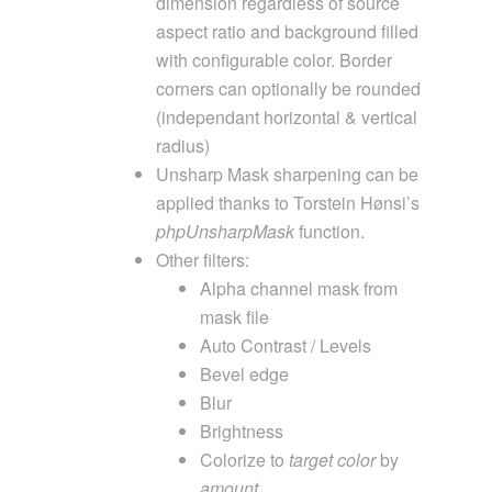
dimension regardless of source
aspect ratio and background filled
with configurable color. Border
corners can optionally be rounded
(independant horizontal & vertical
radius)
Unsharp Mask sharpening can be
applied thanks to Torstein Hønsi’s
phpUnsharpMask
function.
Other filters:
Alpha channel mask from
mask file
Auto Contrast / Levels
Bevel edge
Blur
Brightness
Colorize to
target color
by
amount