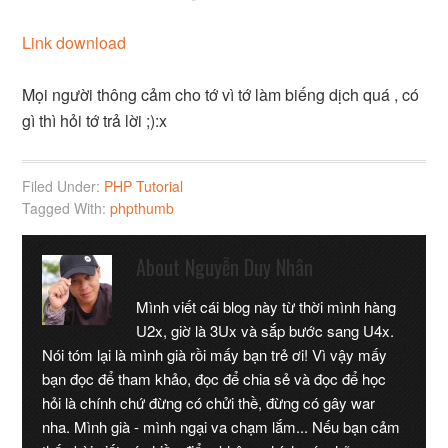
Link download
Mọi người thông cảm cho tớ vì tớ làm biếng dịch quá , có
gì thì hỏi tớ trả lời ;):x
Filed Under:
PHP Tutorial
Tagged With:
phpthumb
About
Nguyễn Duy Nhân
Mình viết cái blog này từ thời mình hàng
U2x, giờ là 3Ux và sắp bước sang U4x.
Nói tóm lại là mình già rồi mấy bạn trẻ ơi! Vì vậy mấy
bạn đọc để tham khảo, đọc để chia sẻ và đọc để học
hỏi là chính chứ đừng có chửi thề, đừng có gây war
nha. Mình già - mình ngại va chạm lắm... Nếu bạn cảm