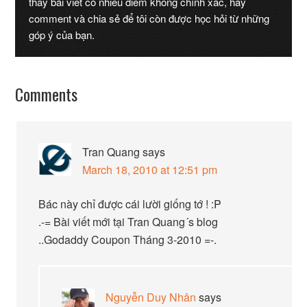
thấy bài viết có nhiều điểm không chính xác, hãy
comment và chia sẻ để tôi còn được học hỏi từ những
góp ý của bạn.
Comments
Tran Quang
says
March 18, 2010 at 12:51 pm
Bác này chỉ được cái lười giống tớ ! :P
.-= Bài viết mới tại Tran Quang´s blog
..Godaddy Coupon Tháng 3-2010 =-.
Nguyễn Duy Nhân
says