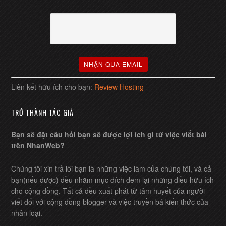
Liên kết hữu ích cho bạn:
Review Hosting
TRỞ THÀNH TÁC GIẢ
Bạn sẽ đặt câu hỏi bạn sẽ được lợi ích gì từ việc viết bài
trên NhanWeb?
Chúng tôi xin trả lời bạn là những việc làm của chúng tôi, và cả
bạn(nếu được) đều nhằm mục đích đem lại những điều hữu ích
cho cộng đồng. Tất cả đều xuất phát từ tâm huyết của người
viết đối với cộng đồng blogger và việc truyền bá kiến thức của
nhân loại.