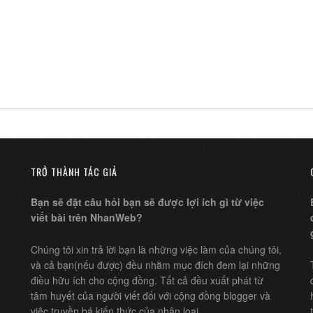
TRỞ THÀNH TÁC GIẢ
Bạn sẽ đặt câu hỏi bạn sẽ được lợi ích gì từ việc
viết bài trên NhanWeb?
Chúng tôi xin trả lời bạn là những việc làm của chúng tôi,
và cả bạn(nếu được) đều nhằm mục đích đem lại những
điều hữu ích cho cộng đồng. Tất cả đều xuất phát từ
tâm huyết của người viết đối với cộng đồng blogger và
việc truyền bá kiến thức của nhân loại.