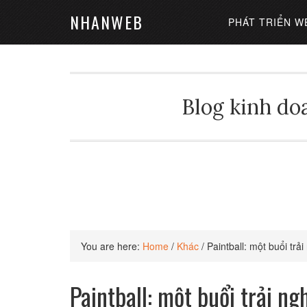
NHANWEB
PHÁT TRIỂN W
Blog kinh doa
You are here:
Home
/
Khác
/
Paintball: một buổi trả
Paintball: một buổi trải n