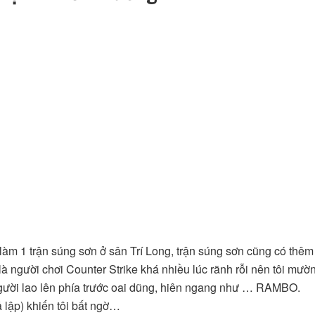
m 1 trận súng sơn ở sân Trí Long, trận súng sơn cũng có thêm
 là người chơi Counter Strike khá nhiều lúc rãnh rỗi nên tôi mườ
 người lao lên phía trước oai dũng, hiên ngang như … RAMBO.
ả lập) khiến tôi bất ngờ…