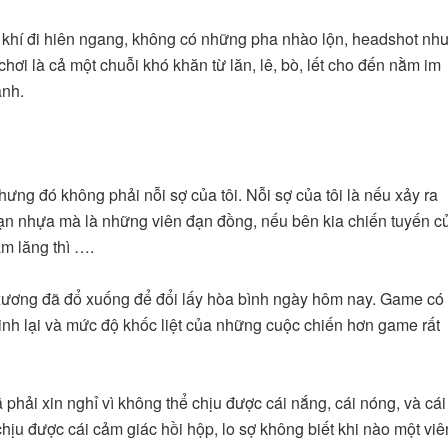
khí đi hiên ngang, không có những pha nhào lộn, headshot nh
i là cả một chuỗi khó khăn từ lăn, lê, bò, lết cho đến nằm im
anh.
ưng đó không phải nỗi sợ của tôi. Nỗi sợ của tôi là nếu xảy ra
đạn nhựa mà là những viên đạn đồng, nếu bên kia chiến tuyến c
m lăng thì ….
 xương đã đổ xuống để đổi lấy hòa bình ngày hôm nay. Game có
sinh lại và mức độ khốc liệt của những cuộc chiến hơn game rất
phải xin nghỉ vì không thể chịu được cái nắng, cái nóng, và cái
hịu được cái cảm giác hồi hộp, lo sợ không biết khi nào một viê