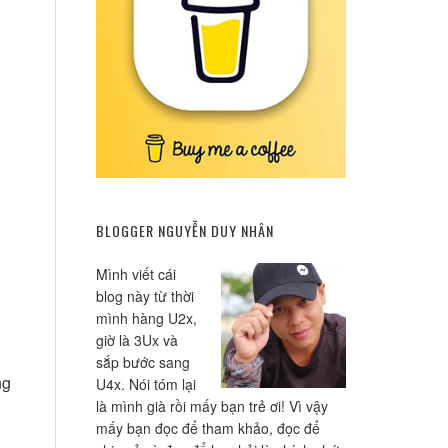
BLOGGER NGUYỄN DUY NHÂN
Mình viết cái
blog này từ thời
mình hàng U2x,
giờ là 3Ux và
sắp bước sang
ng
U4x. Nói tóm lại
là mình già rồi mấy bạn trẻ ơi! Vì vậy
mấy bạn đọc để tham khảo, đọc để