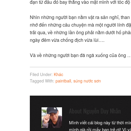
đạn từ đâu đó bay thẳng vào mặt mình với tốc độ
Nhìn những người bạn nằm vật ra sân nghỉ, than 
nhớ đến những câu chuyện mà một người lính đặ
trải qua, về những lần ông phải nằm dưới hố phâ
ngày đêm vừa chống địch vừa lùi….
Và về những người bạn đã ngã xuống của ông …
Filed Under:
Khác
Tagged With:
paintball
,
súng nước sơn
About
Nguyễn Duy Nhân
Mình viết cái blog này từ thời m
mình già rồi mấy bạn trẻ ơi! Vì