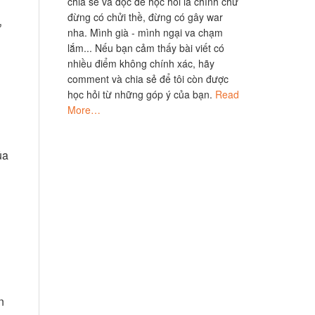
chia sẻ và đọc để học hỏi là chính chứ
đừng có chửi thề, đừng có gây war
ư
nha. Mình già - mình ngại va chạm
lắm... Nếu bạn cảm thấy bài viết có
nhiều điểm không chính xác, hãy
comment và chia sẻ để tôi còn được
học hỏi từ những góp ý của bạn.
Read
More…
ủa
n