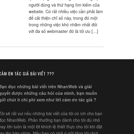
người dùng và thứ hạng tìm kiếm của
website. Có rất nhiều việc cần phải làm
để cải thiện chỉ số này, trong đó một
trong những việc khó nhằm nhất đối
với đa số webmaster đó là tối ưu […]
CẢM ƠN TÁC GIẢ BÀI VIẾT ???
Bạn đọc những bài viết trên NhanWeb và giải
quyết được những câu hỏi của mình, bạn muốn
gửi chút ít chi phí xem như lời cảm ơn tác giả ?
Tôi sẽ rất vui nếu những bài viết của tôi có ích cho bạn
đọc NhanWeb. Phần thưởng bạn dành cho tôi dù nhỏ
hay lớn luôn là một lời khích lệ thiết thực cho tôi khi đặt
tay lên bàn phím. Nếu bạn có nhả ý gửi tặng tôi chút