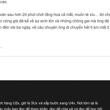
 cao.
vãn sau hơn 20 phút chơi rằng hoa cả mắt, muốn té xỉu… tôi ch
c công già đã kể về sự sinh tồn và những chông gai mà ông đã
n đến vài ba ngày, về câu chuyện ông di chuyển hết 5 km mất 2
.
ình hàng U2x, giờ là 3Ux và sắp bước sang U4x. Nói tóm lại là
 vậy mấy bạn đọc để tham khảo, đọc để chia sẻ và đọc để học hỏi