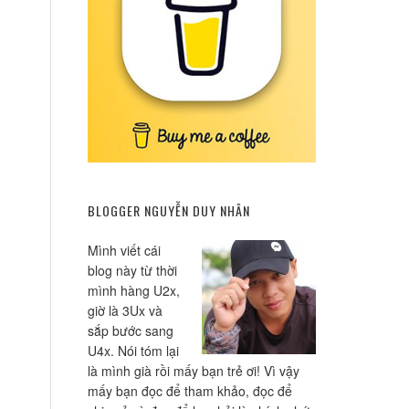
BLOGGER NGUYỄN DUY NHÂN
Mình viết cái
blog này từ thời
mình hàng U2x,
giờ là 3Ux và
sắp bước sang
U4x. Nói tóm lại
là mình già rồi mấy bạn trẻ ơi! Vì vậy
mấy bạn đọc để tham khảo, đọc để