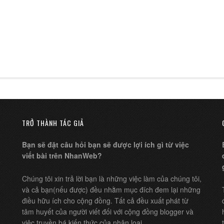
TRỞ THÀNH TÁC GIẢ
Bạn sẽ đặt câu hỏi bạn sẽ được lợi ích gì từ việc
viết bài trên NhanWeb?
Chúng tôi xin trả lời bạn là những việc làm của chúng tôi,
và cả bạn(nếu được) đều nhằm mục đích đem lại những
điều hữu ích cho cộng đồng. Tất cả đều xuất phát từ
tâm huyết của người viết đối với cộng đồng blogger và
việc truyền bá kiến thức của nhân loại.