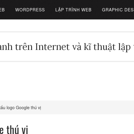
EB
WORDPRESS
LẬP TRÌNH WEB
GRAPHIC DES
nh trên Internet và kĩ thuật lập
ấu logo Google thú vị
e thú vị