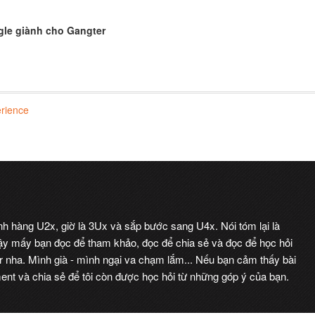
le giành cho Gangter
erience
ình hàng U2x, giờ là 3Ux và sắp bước sang U4x. Nói tóm lại là
 vậy mấy bạn đọc để tham khảo, đọc để chia sẻ và đọc để học hỏi
r nha. Mình già - mình ngại va chạm lắm... Nếu bạn cảm thấy bài
nt và chia sẻ để tôi còn được học hỏi từ những góp ý của bạn.