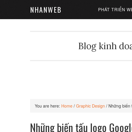
NHANWEB
PHÁT TRIỂN W
Blog kinh doa
You are here:
Home
/
Graphic Design
/
Những biến t
Những biến tấu logo Googl