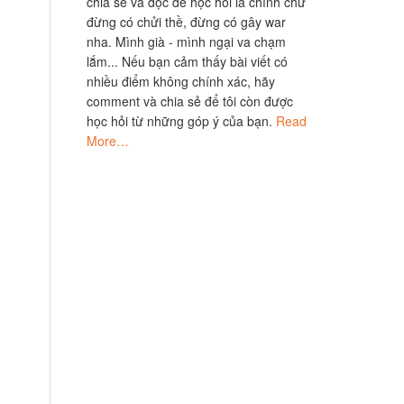
chia sẻ và đọc để học hỏi là chính chứ
đừng có chửi thề, đừng có gây war
nha. Mình già - mình ngại va chạm
lắm... Nếu bạn cảm thấy bài viết có
nhiều điểm không chính xác, hãy
comment và chia sẻ để tôi còn được
học hỏi từ những góp ý của bạn.
Read
More…