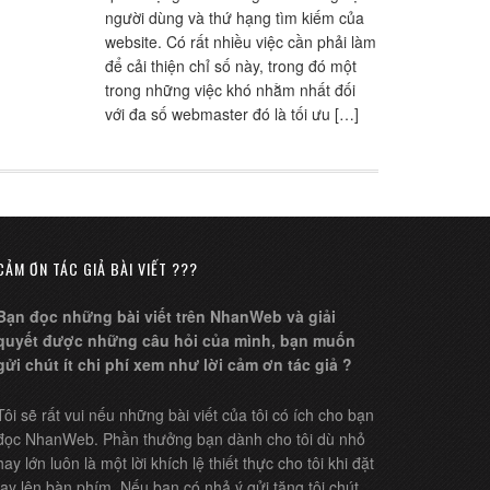
người dùng và thứ hạng tìm kiếm của
website. Có rất nhiều việc cần phải làm
để cải thiện chỉ số này, trong đó một
trong những việc khó nhằm nhất đối
với đa số webmaster đó là tối ưu […]
CẢM ƠN TÁC GIẢ BÀI VIẾT ???
Bạn đọc những bài viết trên NhanWeb và giải
quyết được những câu hỏi của mình, bạn muốn
gửi chút ít chi phí xem như lời cảm ơn tác giả ?
Tôi sẽ rất vui nếu những bài viết của tôi có ích cho bạn
đọc NhanWeb. Phần thưởng bạn dành cho tôi dù nhỏ
hay lớn luôn là một lời khích lệ thiết thực cho tôi khi đặt
tay lên bàn phím. Nếu bạn có nhả ý gửi tặng tôi chút