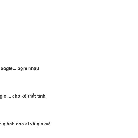
oogle... bợm nhậu
le ... cho kẻ thất tình
 giành cho ai vô gia cư