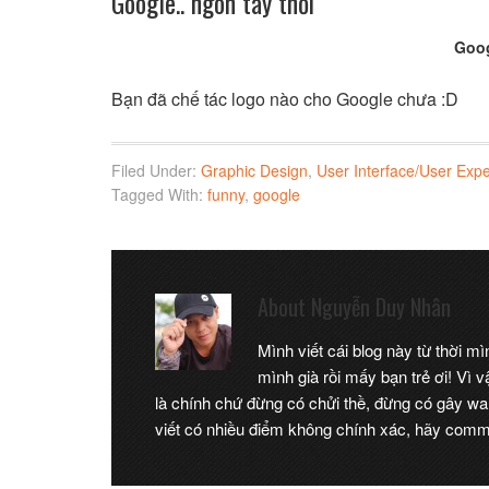
Google.. ngón tay thối
Goog
Bạn đã chế tác logo nào cho Google chưa :D
Filed Under:
Graphic Design
,
User Interface/User Exp
Tagged With:
funny
,
google
About
Nguyễn Duy Nhân
Mình viết cái blog này từ thời m
mình già rồi mấy bạn trẻ ơi! Vì
là chính chứ đừng có chửi thề, đừng có gây wa
viết có nhiều điểm không chính xác, hãy comme