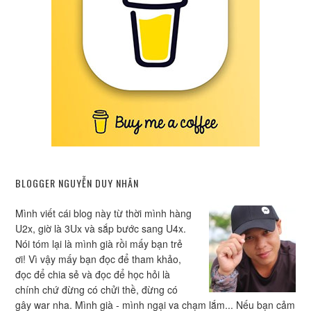
BLOGGER NGUYỄN DUY NHÂN
Mình viết cái blog này từ thời mình hàng
U2x, giờ là 3Ux và sắp bước sang U4x.
Nói tóm lại là mình già rồi mấy bạn trẻ
ơi! Vì vậy mấy bạn đọc để tham khảo,
đọc để chia sẻ và đọc để học hỏi là
chính chứ đừng có chửi thề, đừng có
gây war nha. Mình già - mình ngại va chạm lắm... Nếu bạn cảm