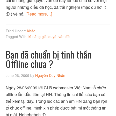
cái kĩ năng giải quyết vấn đề này lên để chia sẻ với mọi
người những điều đã học, đã trải nghiệm (mặc dù hơi ít
:D ) về nó.
[Read more…]
Filed Under:
Khác
Tagged With:
kĩ năng giải quyết vấn đề
Bạn đã chuẩn bị tinh thần
Offline chưa ?
June 26, 2009
by
Nguyễn Duy Nhân
Ngày 28/06/2009 tới CLB webmaster Việt Nam tổ chức
offline lần đầu tiên tại HN. Thông tin chi tiết các bạn có
thể xem tại đây. Trong lúc các anh em HN đang bận rộn
tổ chức offline, mình xin phép được bật mí một thông tin
bí mật. Heheheheh :D