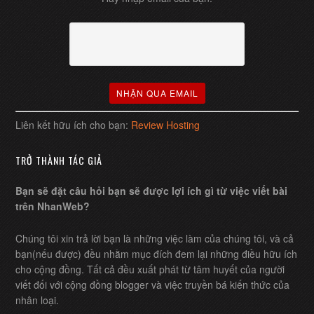
Liên kết hữu ích cho bạn:
Review Hosting
TRỞ THÀNH TÁC GIẢ
Bạn sẽ đặt câu hỏi bạn sẽ được lợi ích gì từ việc viết bài
trên NhanWeb?
Chúng tôi xin trả lời bạn là những việc làm của chúng tôi, và cả
bạn(nếu được) đều nhằm mục đích đem lại những điều hữu ích
cho cộng đồng. Tất cả đều xuất phát từ tâm huyết của người
viết đối với cộng đồng blogger và việc truyền bá kiến thức của
nhân loại.