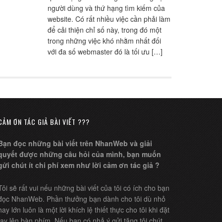
người dùng và thứ hạng tìm kiếm của
website. Có rất nhiều việc cần phải làm
để cải thiện chỉ số này, trong đó một
trong những việc khó nhằm nhất đối
với đa số webmaster đó là tối ưu […]
CẢM ƠN TÁC GIẢ BÀI VIẾT ???
Bạn đọc những bài viết trên NhanWeb và giải
quyết được những câu hỏi của mình, bạn muốn
gửi chút ít chi phí xem như lời cảm ơn tác giả ?
Tôi sẽ rất vui nếu những bài viết của tôi có ích cho bạn
đọc NhanWeb. Phần thưởng bạn dành cho tôi dù nhỏ
hay lớn luôn là một lời khích lệ thiết thực cho tôi khi đặt
tay lên bàn phím. Nếu bạn có nhả ý gửi tặng tôi chút