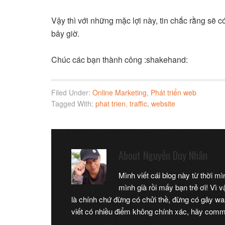
Vậy thì với những mặc lợi này, tin chắc rằng sẽ 
bây giờ.
Chúc các bạn thành công :shakehand:
Filed Under:
Online Marketing
,
Phát triển web
Tagged With:
phat trien
,
traffic
,
website
About
Nguyễn Duy Nhân
Mình viết cái blog này từ thời m
mình già rồi mấy bạn trẻ ơi! Vì
là chính chứ đừng có chửi thề, đừng có gây wa
viết có nhiều điểm không chính xác, hãy comme