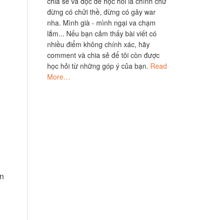
chia sẻ và đọc để học hỏi là chính chứ
đừng có chửi thề, đừng có gây war
nha. Mình già - mình ngại va chạm
lắm... Nếu bạn cảm thấy bài viết có
nhiều điểm không chính xác, hãy
comment và chia sẻ để tôi còn được
học hỏi từ những góp ý của bạn.
Read
More…
ạn