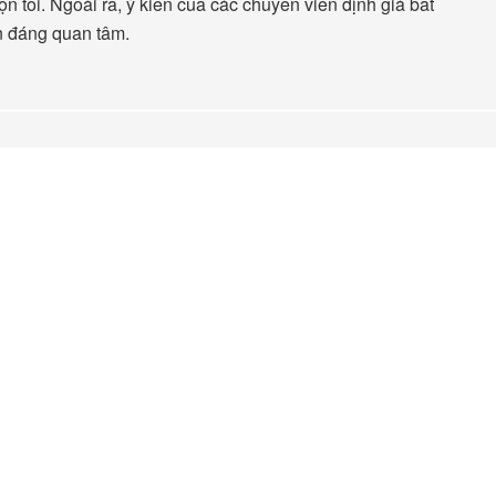
ọn tồi. Ngoài ra, ý kiến của các chuyên viên định giá bất
n đáng quan tâm.