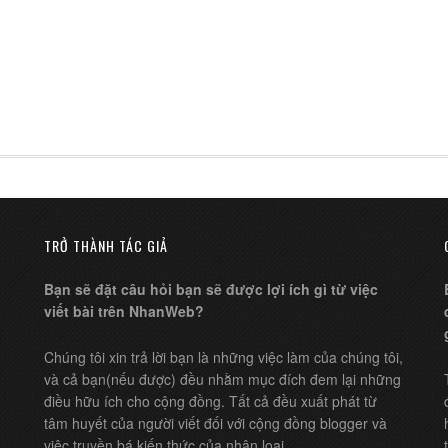
TRỞ THÀNH TÁC GIẢ
Bạn sẽ đặt câu hỏi bạn sẽ được lợi ích gì từ việc
viết bài trên NhanWeb?
Chúng tôi xin trả lời bạn là những việc làm của chúng tôi,
và cả bạn(nếu được) đều nhằm mục đích đem lại những
điều hữu ích cho cộng đồng. Tất cả đều xuất phát từ
tâm huyết của người viết đối với cộng đồng blogger và
việc truyền bá kiến thức của nhân loại.