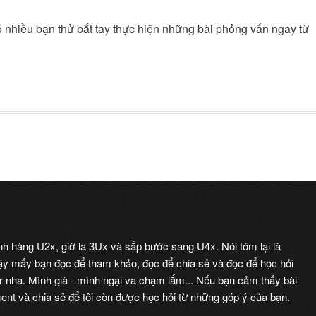
có nhiều bạn thử bắt tay thực hiện những bài phỏng vấn ngay từ
ình hàng U2x, giờ là 3Ux và sắp bước sang U4x. Nói tóm lại là
 vậy mấy bạn đọc để tham khảo, đọc để chia sẻ và đọc để học hỏi
r nha. Mình già - mình ngại va chạm lắm... Nếu bạn cảm thấy bài
nt và chia sẻ để tôi còn được học hỏi từ những góp ý của bạn.