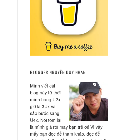
BLOGGER NGUYỄN DUY NHÂN
Mình viết cái
blog này từ thời
mình hàng U2x,
giờ là 3Ux và
sắp bước sang
U4x. Nói tóm lại
là mình già rồi mấy bạn trẻ ơi! Vì vậy
mấy bạn đọc để tham khảo, đọc để