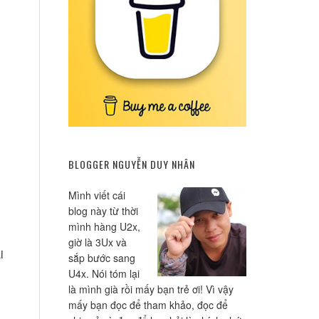
BLOGGER NGUYỄN DUY NHÂN
Mình viết cái
blog này từ thời
mình hàng U2x,
giờ là 3Ux và
i
sắp bước sang
U4x. Nói tóm lại
là mình già rồi mấy bạn trẻ ơi! Vì vậy
mấy bạn đọc để tham khảo, đọc để