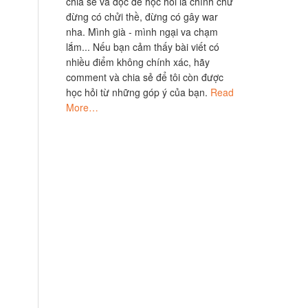
chia sẻ và đọc để học hỏi là chính chứ
đừng có chửi thề, đừng có gây war
nha. Mình già - mình ngại va chạm
lắm... Nếu bạn cảm thấy bài viết có
nhiều điểm không chính xác, hãy
comment và chia sẻ để tôi còn được
học hỏi từ những góp ý của bạn.
Read
More…