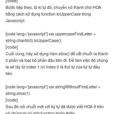
[/code]
Bước tiếp theo, từ kí tự đó, chuyển nó thành chữ HOA
bằng cách sử dụng function
toUpperCase
trong
Javascript:
[code lang=”javascript”] var uppercaseFirstLetter =
string.charAt(0).toUpperCase();
[/code]
Cuối cùng, hãy sử dụng hàm
slice()
để cắt chuỗi ra thành
2 phần và loại bỏ phần đầu tiên đi. Để làm việc đó chúng
ta sẽ lấy từ index 1 (vì index 0 là thứ tự của ký tự đầu
tiên.
[code lang=”javascript”] var stringWithoutFirstLetter =
string.slice(1)
[/code]
Sau đó nối chuỗi mới với ký tự đã được viết HOA ở trên
và chúng ta có một function hoàn thiện.