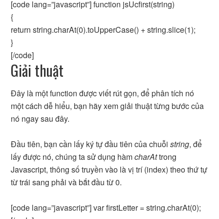
[code lang=”javascript”] function jsUcfirst(string)
{
return string.charAt(0).toUpperCase() + string.slice(1);
}
[/code]
Giải thuật
Đây là một function được viết rút gọn, để phân tích nó
một cách dễ hiểu, bạn hãy xem giải thuật từng bước của
nó ngay sau đây.
Đầu tiên, bạn cần lấy ký tự đầu tiên của chuỗi
string
, để
lấy được nó, chúng ta sử dụng hàm
charAt
trong
Javascript, thông số truyền vào là vị trí (index) theo thứ tự
từ trái sang phải và bắt đầu từ 0.
[code lang=”javascript”] var firstLetter = string.charAt(0);