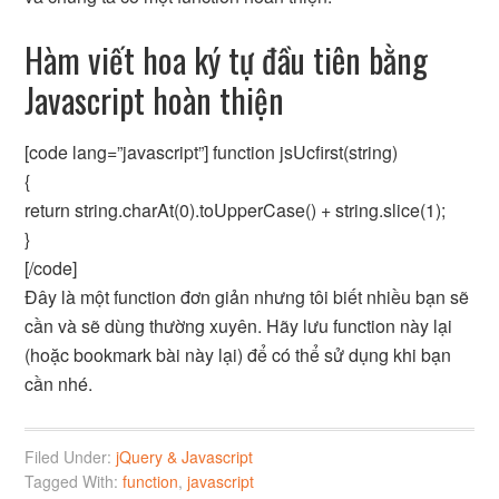
Hàm viết hoa ký tự đầu tiên bằng
Javascript hoàn thiện
[code lang=”javascript”] function jsUcfirst(string)
{
return string.charAt(0).toUpperCase() + string.slice(1);
}
[/code]
Đây là một function đơn giản nhưng tôi biết nhiều bạn sẽ
cần và sẽ dùng thường xuyên. Hãy lưu function này lại
(hoặc bookmark bài này lại) để có thể sử dụng khi bạn
cần nhé.
Filed Under:
jQuery & Javascript
Tagged With:
function
,
javascript