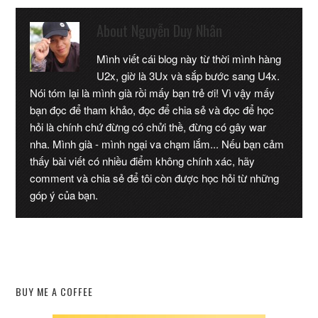
About
Nguyễn Duy Nhân
Mình viết cái blog này từ thời mình hàng
U2x, giờ là 3Ux và sắp bước sang U4x.
Nói tóm lại là mình già rồi mấy bạn trẻ ơi! Vì vậy mấy
bạn đọc để tham khảo, đọc để chia sẻ và đọc để học
hỏi là chính chứ đừng có chửi thề, đừng có gây war
nha. Mình già - mình ngại va chạm lắm... Nếu bạn cảm
thấy bài viết có nhiều điểm không chính xác, hãy
comment và chia sẻ để tôi còn được học hỏi từ những
góp ý của bạn.
BUY ME A COFFEE