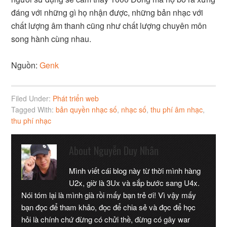
đáng với những gì họ nhận được, những bản nhạc với
chất lượng âm thanh cũng như chất lượng chuyên môn
song hành cùng nhau.
Nguồn:
Genk
Filed Under:
Phát triển web
Tagged With:
bản quyền nhạc số
,
nhạc số
,
thu phí âm nhạc
,
thu phí nhạc
About
Nguyễn Duy Nhân
Mình viết cái blog này từ thời mình hàng
U2x, giờ là 3Ux và sắp bước sang U4x.
Nói tóm lại là mình già rồi mấy bạn trẻ ơi! Vì vậy mấy
bạn đọc để tham khảo, đọc để chia sẻ và đọc để học
hỏi là chính chứ đừng có chửi thề, đừng có gây war