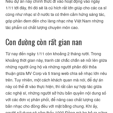
Nếu dự án này chính thức đi vào hoạt động vào ngày
1/11 tới đây, thì đó sẽ là cú hích rất lớn giúp cho các ca sĩ
cũng như nhạc sĩ ở nước ta có thêm cảm hứng sáng tác,
góp phần đem đến cho làng nhạc nhẹ Việt Nam những
tác phẩm có chất lượng chuyên môn cao.
Con đường còn rất gian nan
Từ nay đến ngày 1/11 còn khoảng 2 tháng rưỡi. Trong
khoảng thời gian này, tranh cãi chắc chắn sẽ nối lên giữa
những người ủng hộ và những người phản đối thỏa
thuận giữa MV Corp và 5 trang web chia sẻ nhạc lớn nêu
trên. Tuy nhiên, một cách khách quan mà nói, để dự án
này có thể đi vào thực hiện, thì rất cần sự hợp tác giữa
các nghệ sĩ, những người sở hữu bản quyền nội dung số
với các đơn vị phân phối, để nâng cao chất lượng các
bản nhạc cho đồng đều với mặt bằng chung. Khi ấy,
người sử dụng sẽ cảm thấy 1000 Đồng mà họ bỏ ra xứng