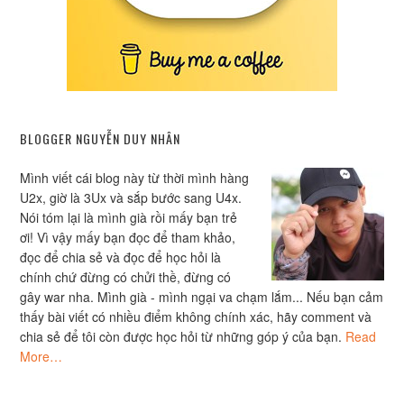
BLOGGER NGUYỄN DUY NHÂN
Mình viết cái blog này từ thời mình hàng
U2x, giờ là 3Ux và sắp bước sang U4x.
Nói tóm lại là mình già rồi mấy bạn trẻ
ơi! Vì vậy mấy bạn đọc để tham khảo,
đọc để chia sẻ và đọc để học hỏi là
chính chứ đừng có chửi thề, đừng có
gây war nha. Mình già - mình ngại va chạm lắm... Nếu bạn cảm
thấy bài viết có nhiều điểm không chính xác, hãy comment và
chia sẻ để tôi còn được học hỏi từ những góp ý của bạn.
Read
More…