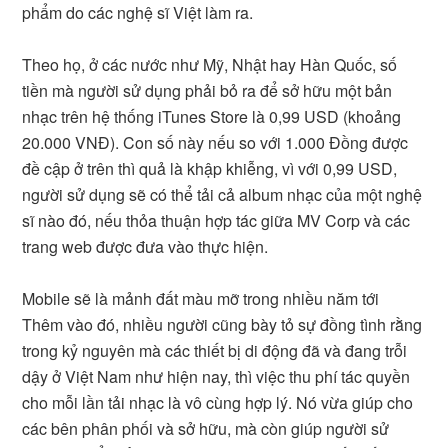
phẩm do các nghệ sĩ Việt làm ra.
Theo họ, ở các nước như Mỹ, Nhật hay Hàn Quốc, số
tiền mà người sử dụng phải bỏ ra để sở hữu một bản
nhạc trên hệ thống iTunes Store là 0,99 USD (khoảng
20.000 VNĐ). Con số này nếu so với 1.000 Đồng được
đề cập ở trên thì quả là khập khiễng, vì với 0,99 USD,
người sử dụng sẽ có thể tải cả album nhạc của một nghệ
sĩ nào đó, nếu thỏa thuận hợp tác giữa MV Corp và các
trang web được đưa vào thực hiện.
Mobile sẽ là mảnh đất màu mỡ trong nhiều năm tới
Thêm vào đó, nhiều người cũng bày tỏ sự đồng tình rằng
trong kỷ nguyên mà các thiết bị di động đã và đang trỗi
dậy ở Việt Nam như hiện nay, thì việc thu phí tác quyền
cho mỗi lần tải nhạc là vô cùng hợp lý. Nó vừa giúp cho
các bên phân phối và sở hữu, mà còn giúp người sử