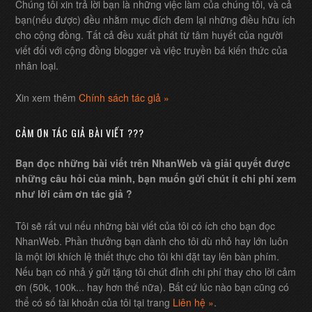
Chúng tôi xin trả lời bạn là những việc làm của chúng tôi, và cả
bạn(nếu được) đều nhằm mục đích đem lại những điều hữu ích
cho cộng đồng. Tất cả đều xuất phát từ tâm huyết của người
viết đối với cộng đồng blogger và việc truyền bá kiến thức của
nhân loại.
Xin xem thêm
Chính sách tác giả »
CẢM ƠN TÁC GIẢ BÀI VIẾT ???
Bạn đọc những bài viết trên NhanWeb và giải quyết được
những câu hỏi của mình, bạn muốn gửi chút ít chi phí xem
như lời cảm ơn tác giả ?
Tôi sẽ rất vui nếu những bài viết của tôi có ích cho bạn đọc
NhanWeb. Phần thưởng bạn dành cho tôi dù nhỏ hay lớn luôn
là một lời khích lệ thiết thực cho tôi khi đặt tay lên bàn phím.
Nếu bạn có nhả ý gửi tặng tôi chút đỉnh chi phí thay cho lời cảm
ơn (50k, 100k... hay hơn thế nữa). Bất cứ lúc nào bạn cũng có
thể có số tài khoản của tôi tại trang
Liên hệ »
.