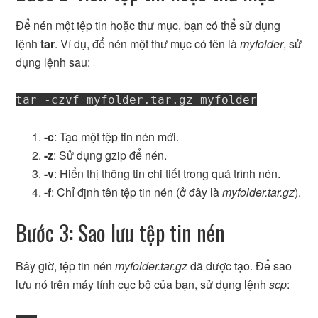
Để nén một tệp tin hoặc thư mục, bạn có thể sử dụng
lệnh
tar
. Ví dụ, để nén một thư mục có tên là
myfolder
, sử
dụng lệnh sau:
tar -czvf myfolder.tar.gz myfolder
-c
: Tạo một tệp tin nén mới.
-z
: Sử dụng gzip để nén.
-v
: Hiển thị thông tin chi tiết trong quá trình nén.
-f
: Chỉ định tên tệp tin nén (ở đây là
myfolder.tar.gz
).
Bước 3: Sao lưu tệp tin nén
Bây giờ, tệp tin nén
myfolder.tar.gz
đã được tạo. Để sao
lưu nó trên máy tính cục bộ của bạn, sử dụng lệnh
scp
: