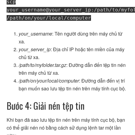
scp
your_username@your_server_ip:/path/to/myfo
/path/on/your/local/computer
your_username
: Tên người dùng trên máy chủ từ
xa.
your_server_ip
: Địa chỉ IP hoặc tên miền của máy
chủ từ xa.
/path/to/myfolder.tar.gz
: Đường dẫn đến tệp tin nén
trên máy chủ từ xa.
/path/on/your/local/computer
: Đường dẫn đến vị trí
bạn muốn sao lưu tệp tin nén trên máy tính cục bộ.
Bước 4: Giải nén tệp tin
Khi bạn đã sao lưu tệp tin nén trên máy tính cục bộ, bạn
có thể giải nén nó bằng cách sử dụng lệnh tar một lần