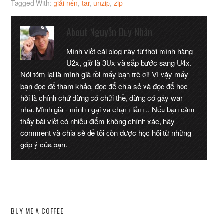
Tagged With:
giải nén
,
tar
,
unzip
,
zip
About
Nguyễn Duy Nhân
Mình viết cái blog này từ thời mình hàng
U2x, giờ là 3Ux và sắp bước sang U4x.
Nói tóm lại là mình già rồi mấy bạn trẻ ơi! Vì vậy mấy
bạn đọc để tham khảo, đọc để chia sẻ và đọc để học
hỏi là chính chứ đừng có chửi thề, đừng có gây war
nha. Mình già - mình ngại va chạm lắm... Nếu bạn cảm
thấy bài viết có nhiều điểm không chính xác, hãy
comment và chia sẻ để tôi còn được học hỏi từ những
góp ý của bạn.
BUY ME A COFFEE