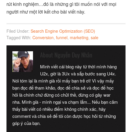
rút kinh nghiệm…đó là những gì tôi muốn nói với mọi
người như một lời kết cho bài viết này.
Filed Under:
Search Engine Optimization (SEO)
Tagged With:
Conversion
,
funnel
,
marketing
,
sale
About
Nguyễn Duy Nhân
Mình viết cái blog này từ thời mình hàng
U2x, giờ là 3Ux và sắp bước sang U4x.
Nói tóm lại là mình già rồi mấy bạn trẻ ơi! Vì vậy mấy
bạn đọc để tham khảo, đọc để chia sẻ và đọc để học
hỏi là chính chứ đừng có chửi thề, đừng có gây war
nha. Mình già - mình ngại va chạm lắm... Nếu bạn cảm
thấy bài viết có nhiều điểm không chính xác, hãy
comment và chia sẻ để tôi còn được học hỏi từ những
góp ý của bạn.