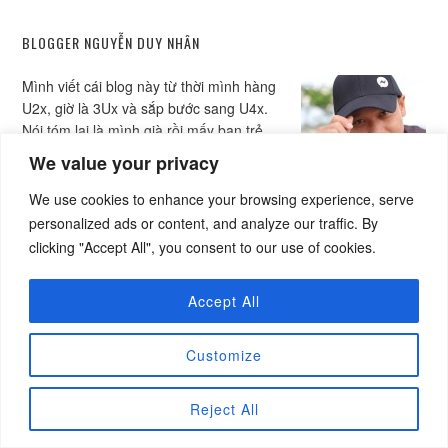
BLOGGER NGUYỄN DUY NHÂN
Mình viết cái blog này từ thời mình hàng
U2x, giờ là 3Ux và sắp bước sang U4x.
Nói tóm lại là mình già rồi mấy bạn trẻ
ơi! Vì vậy mấy bạn đọc để tham khảo,
We value your privacy
đọc để chia sẻ và đọc để học hỏi là
chính chứ đừng có chửi thề, đừng có
We use cookies to enhance your browsing experience, serve
gây war nha. Mình già - mình ngại va chạm lắm... Nếu bạn cảm
personalized ads or content, and analyze our traffic. By
thấy bài viết có nhiều điểm không chính xác, hãy comment và
clicking "Accept All", you consent to our use of cookies.
chia sẻ để tôi còn được học hỏi từ những góp ý của bạn.
Read
More…
Accept All
Customize
Reject All