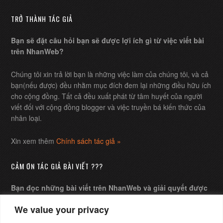
TRỞ THÀNH TÁC GIẢ
Bạn sẽ đặt câu hỏi bạn sẽ được lợi ích gì từ việc viết bài
trên NhanWeb?
Chúng tôi xin trả lời bạn là những việc làm của chúng tôi, và cả
bạn(nếu được) đều nhằm mục đích đem lại những điều hữu ích
cho cộng đồng. Tất cả đều xuất phát từ tâm huyết của người
viết đối với cộng đồng blogger và việc truyền bá kiến thức của
nhân loại.
Xin xem thêm
Chính sách tác giả »
CẢM ƠN TÁC GIẢ BÀI VIẾT ???
Bạn đọc những bài viết trên NhanWeb và giải quyết được
những câu hỏi của mình, bạn muốn gửi chút ít chi phí xem
We value your privacy
như lời cảm ơn tác giả ?