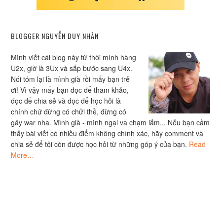
BLOGGER NGUYỄN DUY NHÂN
Mình viết cái blog này từ thời mình hàng
U2x, giờ là 3Ux và sắp bước sang U4x.
Nói tóm lại là mình già rồi mấy bạn trẻ
ơi! Vì vậy mấy bạn đọc để tham khảo,
đọc để chia sẻ và đọc để học hỏi là
chính chứ đừng có chửi thề, đừng có
gây war nha. Mình già - mình ngại va chạm lắm... Nếu bạn cảm
thấy bài viết có nhiều điểm không chính xác, hãy comment và
chia sẻ để tôi còn được học hỏi từ những góp ý của bạn.
Read
More…